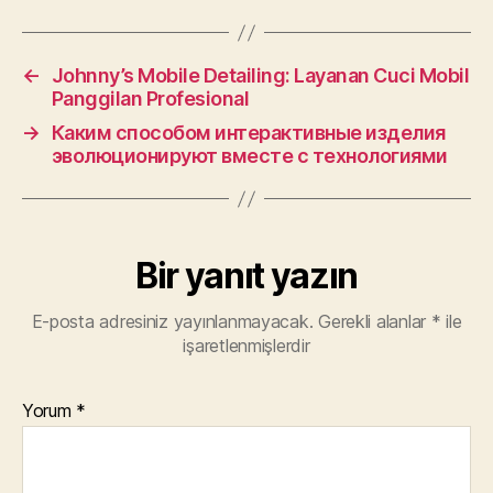
←
Johnny’s Mobile Detailing: Layanan Cuci Mobil
Panggilan Profesional
→
Каким способом интерактивные изделия
эволюционируют вместе с технологиями
Bir yanıt yazın
E-posta adresiniz yayınlanmayacak.
Gerekli alanlar
*
ile
işaretlenmişlerdir
Yorum
*