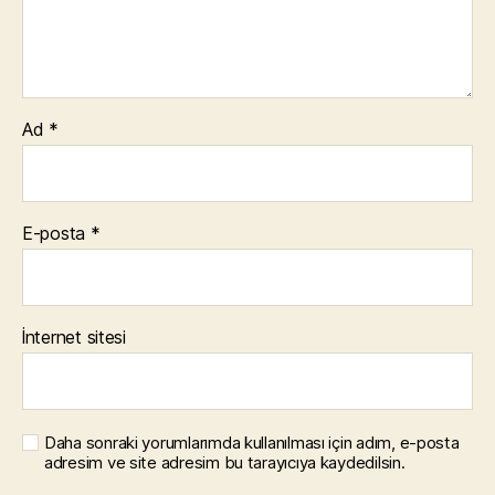
Ad
*
E-posta
*
İnternet sitesi
Daha sonraki yorumlarımda kullanılması için adım, e-posta
adresim ve site adresim bu tarayıcıya kaydedilsin.