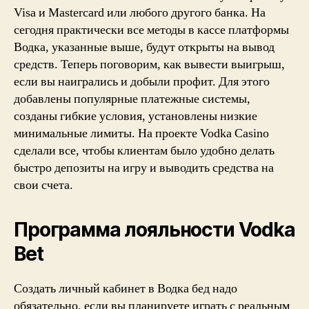
Visa и Mastercard или любого другого банка. На
сегодня практически все методы в кассе платформы
Водка, указанные выше, будут открыты на вывод
средств. Теперь поговорим, как вывести выигрыш,
если вы наигрались и добыли профит. Для этого
добавлены популярные платежные системы,
созданы гибкие условия, установлены низкие
минимальные лимиты. На проекте Vodka Casino
сделали все, чтобы клиентам было удобно делать
быстро депозиты на игру и выводить средства на
свои счета.
Программа лояльности Vodka
Bet
Создать личный кабинет в Водка бед надо
обязательно, если вы планируете играть с реальным