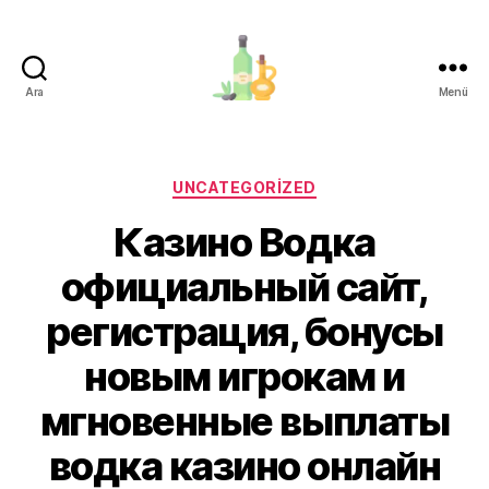
Ara
Menü
organik-
zeytinyagi.com
Kategoriler
UNCATEGORIZED
Казино Водка
официальный сайт,
регистрация, бонусы
новым игрокам и
мгновенные выплаты
водка казино онлайн