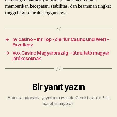
memberikan kecepatan, stabilitas, dan keamanan tingkat
tinggi bagi seluruh penggunanya.
←
nv casino – Ihr Top -Ziel für Casino und Wett -
Exzellenz
→
Vox Casino Magyarország – útmutató magyar
játékosoknak
Bir yanıt yazın
E-posta adresiniz yayınlanmayacak.
Gerekli alanlar
*
ile
işaretlenmişlerdir