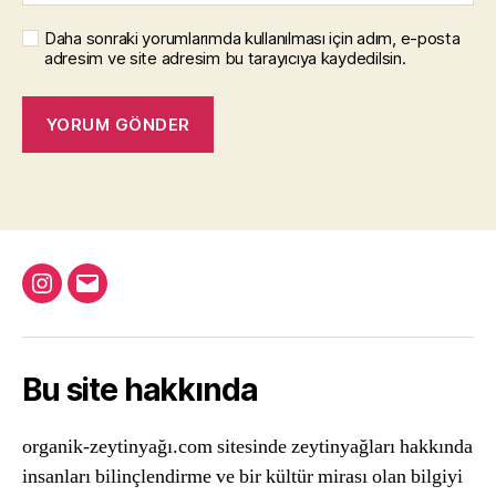
Daha sonraki yorumlarımda kullanılması için adım, e-posta
adresim ve site adresim bu tarayıcıya kaydedilsin.
Instagram
Email
Bu site hakkında
organik-zeytinyağı.com sitesinde zeytinyağları hakkında
insanları bilinçlendirme ve bir kültür mirası olan bilgiyi