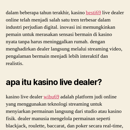
onl
di
dalam beberapa tahun terakhir, kasino
besti69
live dealer
ind
online telah menjadi salah satu tren terbesar dalam
industri perjudian digital. inovasi ini memungkinkan
pemain untuk merasakan sensasi bermain di kasino
nyata tanpa harus meninggalkan rumah. dengan
menghadirkan dealer langsung melalui streaming video,
pengalaman bermain menjadi lebih interaktif dan
realistis.
apa itu kasino live dealer?
kasino live dealer
wibu69
adalah platform judi online
yang menggunakan teknologi streaming untuk
menyiarkan permainan langsung dari studio atau kasino
fisik. dealer manusia mengelola permainan seperti
blackjack, roulette, baccarat, dan poker secara real-time,