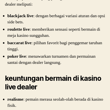
dealer meliputi:
blackjack live
: dengan berbagai variasi aturan dan opsi
side bets.
roulette live
: memberikan sensasi seperti bermain di
meja kasino sungguhan.
baccarat live
: pilihan favorit bagi penggemar taruhan
tinggi.
poker live
: menawarkan turnamen dan permainan
santai dengan dealer langsung.
keuntungan bermain di kasino
live dealer
realisme
: pemain merasa seolah-olah berada di kasino
fisik.