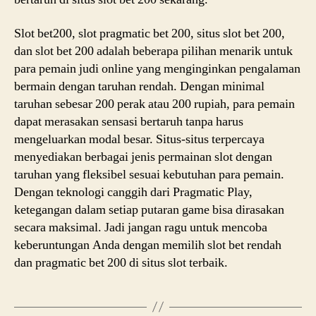
Slot bet200, slot pragmatic bet 200, situs slot bet 200,
dan slot bet 200 adalah beberapa pilihan menarik untuk
para pemain judi online yang menginginkan pengalaman
bermain dengan taruhan rendah. Dengan minimal
taruhan sebesar 200 perak atau 200 rupiah, para pemain
dapat merasakan sensasi bertaruh tanpa harus
mengeluarkan modal besar. Situs-situs terpercaya
menyediakan berbagai jenis permainan slot dengan
taruhan yang fleksibel sesuai kebutuhan para pemain.
Dengan teknologi canggih dari Pragmatic Play,
ketegangan dalam setiap putaran game bisa dirasakan
secara maksimal. Jadi jangan ragu untuk mencoba
keberuntungan Anda dengan memilih slot bet rendah
dan pragmatic bet 200 di situs slot terbaik.