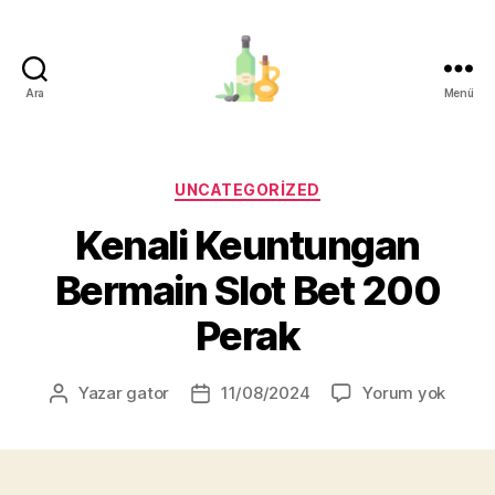
Ara
Menü
organik-
zeytinyagi.com
Kategoriler
UNCATEGORIZED
Kenali Keuntungan
Bermain Slot Bet 200
Perak
Kenali
Yazar
gator
11/08/2024
Yorum yok
Yazının
Yazı
Keunt
yazarı
tarihi
Berma
Slot
Bet