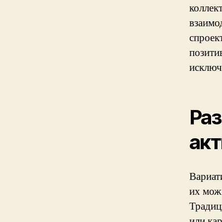
коллек
взаимо
спроек
позити
исключ
Ра
акт
Вариат
их мож
Традиц
или ка