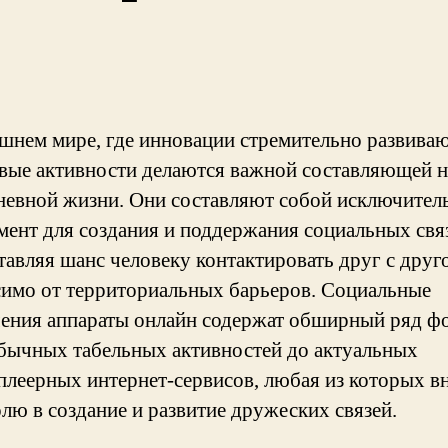
шнем мире, где инновации стремительно развиваю
вые активности делаются важной составляющей 
невной жизни. Они составляют собой исключител
мент для создания и поддержания социальных свя
тавляя шанс человеку контактировать друг с друг
симо от территориальных барьеров. Социальные
чения аппараты онлайн содержат обширный ряд ф
бычных табельных активностей до актуальных
плеерных интернет-сервисов, любая из которых в
олю в создание и развитие дружеских связей.