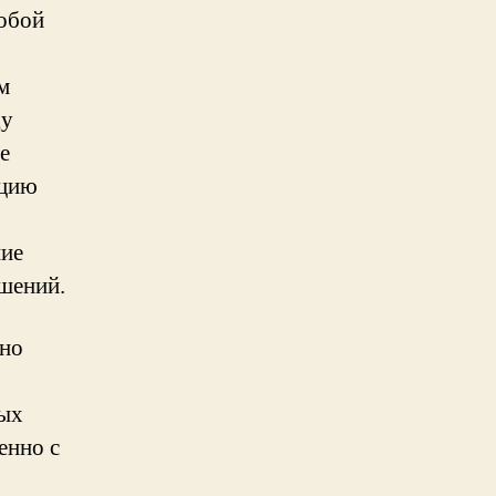
собой
м
ду
е
ацию
шие
шений.
ино
ных
енно с