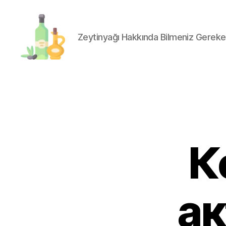
Zeytinyağı Hakkında Bilmeniz Gereke
organik-
zeytinyagi.com
К
ак