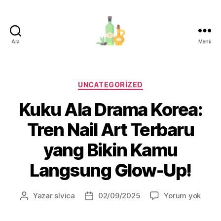
Ara
Menü
organik-
zeytinyagi.com
Kategoriler
UNCATEGORIZED
Kuku Ala Drama Korea:
Tren Nail Art Terbaru
yang Bikin Kamu
Langsung Glow-Up!
Kuku
Yazar
slvica
02/09/2025
Yorum yok
Yazının
Yazı
Ala
yazarı
tarihi
Dram