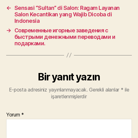
←
Sensasi “Sultan” di Salon: Ragam Layanan
Salon Kecantikan yang Wajib Dicoba di
Indonesia
→
Современные игорные заведения с
быстрыми денежными переводами и
подарками.
Bir yanıt yazın
E-posta adresiniz yayınlanmayacak.
Gerekli alanlar
*
ile
işaretlenmişlerdir
Yorum
*