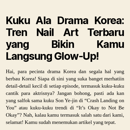
Korea
Tren
Kuku Ala Drama Korea:
Nail
Art
Tren Nail Art Terbaru
Terba
yang
yang Bikin Kamu
Bikin
Kamu
Langsung Glow-Up!
Lang
Glow
Up!
Hai, para pecinta drama Korea dan segala hal yang
berbau Korea! Siapa di sini yang suka banget merhatiin
detail-detail kecil di setiap episode, termasuk kuku-kuku
cantik para aktrisnya? Jangan bohong, pasti ada kan
yang salfok sama kuku Son Ye-jin di “Crash Landing on
You” atau kuku-kuku trendi di “It’s Okay to Not Be
Okay”? Nah, kalau kamu termasuk salah satu dari kami,
selamat! Kamu sudah menemukan artikel yang tepat.