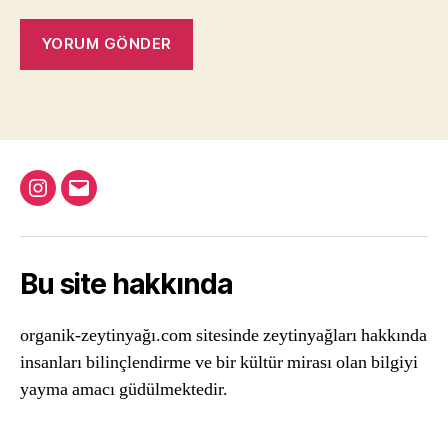
Instagram
Email
Bu site hakkında
organik-zeytinyağı.com sitesinde zeytinyağları hakkında
insanları bilinçlendirme ve bir kültür mirası olan bilgiyi
yayma amacı güdülmektedir.