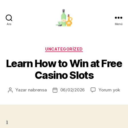
Ara
Menü
organik-
zeytinyagi.com
Kategoriler
UNCATEGORIZED
Learn How to Win at Free
Casino Slots
Lea
Yazar
nabrensa
06/02/2026
Yorum yok
Yazının
Yazı
Ho
yazarı
tarihi
to
Win
at
Fre
1
Cas