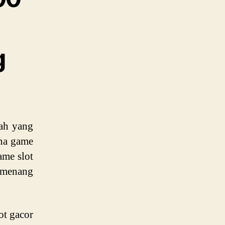
g
rah yang
ena game
ame slot
 menang
ot gacor