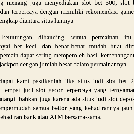
g menang juga menyediakan slot bet 300, slot 
 dan terpercaya dengan memiliki rekomendasi game
lengkap diantara situs lainnya.
 keuntungan dibanding semua permainan itu
yai bet kecil dan benar-benar mudah buat dim
pemain dapat sering memperoleh hasil kemenangan
jackpot dengan jumlah besar dalam permainannya .
apat kami pastikanlah jika situs judi slot bet 
 tempat judi slot gacor terpercaya yang ternyam
tangi, bahkan juga karena ada situs judi slot depos
empermudah semua bettor yang kehadirannya jauh
kehadiran bank atau ATM bersama-sama.