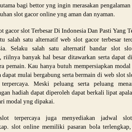
 utama bagi bettor yng ingin merasakan pengalaman
aruhan slot gacor online yng aman dan nyaman.
lot gacor slot Terbesar Di Indonesia Dan Pasti Yang T
itu salah satu alternatif web slot gacor terbesar ter
ia. Selaku salah satu alternatif bandar slot sl
r, riilnya banyak hal besar ditawarkan serta dapat d
ara pemain. Kau hanya butuh mempersiapkan modal 
ja dapat mulai bergabung serta bermain di web slot sl
 terpercaya. Meski peluang serta peluang men
gan hadiah dapat diperoleh dapat berkali lipat apala
ari modal yng dipakai.
lot terpercaya juga menyediakan jadwal slo
kap. slot online memiliki pasaran bola terlengkap