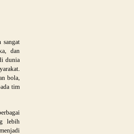
 sangat
ka, dan
di dunia
yarakat.
an bola,
pada tim
berbagai
g lebih
 menjadi