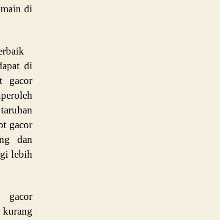
 main di
erbaik
dapat di
ot gacor
iperoleh
taruhan
ot gacor
ang dan
gi lebih
t gacor
, kurang