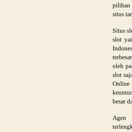
pilihan
situs t
Situs s
slot ya
Indones
terbesa
oleh p
slot sa
Online
keuntun
besar d
Agen s
terleng