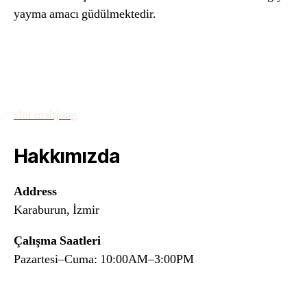
yayma amacı güdülmektedir.
slot mahjong
Hakkımızda
Address
Karaburun, İzmir
Çalışma Saatleri
Pazartesi–Cuma: 10:00AM–3:00PM