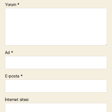
Yorum
*
Ad
*
E-posta
*
İnternet sitesi