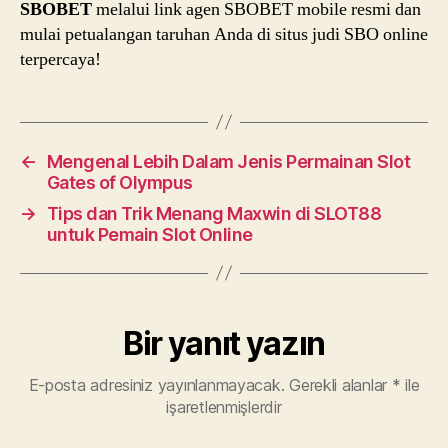
SBOBET
melalui link agen SBOBET mobile resmi dan
mulai petualangan taruhan Anda di situs judi SBO online
terpercaya!
←
Mengenal Lebih Dalam Jenis Permainan Slot
Gates of Olympus
→
Tips dan Trik Menang Maxwin di SLOT88
untuk Pemain Slot Online
Bir yanıt yazın
E-posta adresiniz yayınlanmayacak.
Gerekli alanlar
*
ile
işaretlenmişlerdir