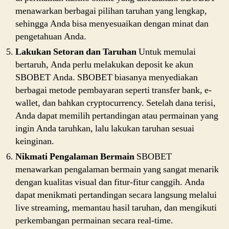
menawarkan berbagai pilihan taruhan yang lengkap,
sehingga Anda bisa menyesuaikan dengan minat dan
pengetahuan Anda.
Lakukan Setoran dan Taruhan
Untuk memulai
bertaruh, Anda perlu melakukan deposit ke akun
SBOBET Anda. SBOBET biasanya menyediakan
berbagai metode pembayaran seperti transfer bank, e-
wallet, dan bahkan cryptocurrency. Setelah dana terisi,
Anda dapat memilih pertandingan atau permainan yang
ingin Anda taruhkan, lalu lakukan taruhan sesuai
keinginan.
Nikmati Pengalaman Bermain
SBOBET
menawarkan pengalaman bermain yang sangat menarik
dengan kualitas visual dan fitur-fitur canggih. Anda
dapat menikmati pertandingan secara langsung melalui
live streaming, memantau hasil taruhan, dan mengikuti
perkembangan permainan secara real-time.