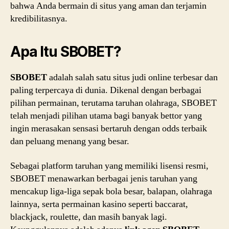
bahwa Anda bermain di situs yang aman dan terjamin
kredibilitasnya.
Apa Itu SBOBET?
SBOBET
adalah salah satu situs judi online terbesar dan
paling terpercaya di dunia. Dikenal dengan berbagai
pilihan permainan, terutama taruhan olahraga, SBOBET
telah menjadi pilihan utama bagi banyak bettor yang
ingin merasakan sensasi bertaruh dengan odds terbaik
dan peluang menang yang besar.
Sebagai platform taruhan yang memiliki lisensi resmi,
SBOBET menawarkan berbagai jenis taruhan yang
mencakup liga-liga sepak bola besar, balapan, olahraga
lainnya, serta permainan kasino seperti baccarat,
blackjack, roulette, dan masih banyak lagi.