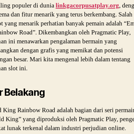
ling populer di dunia
linkgacorpusatplay.org
, den
Ro
ema dan fitur menarik yang terus berkembang. Salah 
lot yang menarik perhatian banyak pemain adalah “E
ainbow Road”. Dikembangkan oleh Pragmatic Play,
nan ini menawarkan pengalaman bermain yang
ngkan dengan grafis yang memikat dan potensi
gan besar. Mari kita mengenal lebih dalam tentang
an slot ini.
r Belakang
 King Rainbow Road adalah bagian dari seri permain
d King” yang diproduksi oleh Pragmatic Play, pen
at lunak terkenal dalam industri perjudian online.