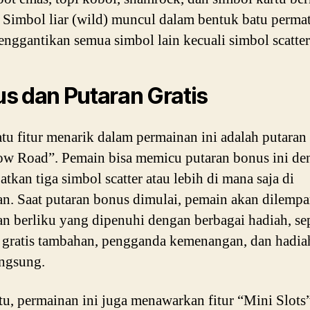
. Simbol liar (wild) muncul dalam bentuk batu permat
nggantikan semua simbol lain kecuali simbol scatter
s dan Putaran Gratis
atu fitur menarik dalam permainan ini adalah putaran
w Road”. Pemain bisa memicu putaran bonus ini de
tkan tiga simbol scatter atau lebih di mana saja di
n. Saat putaran bonus dimulai, pemain akan dilempa
lan berliku yang dipenuhi dengan berbagai hadiah, sep
 gratis tambahan, pengganda kemenangan, dan hadia
angsung.
itu, permainan ini juga menawarkan fitur “Mini Slots”