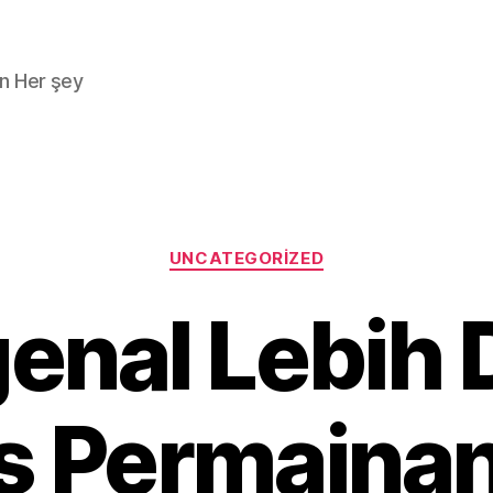
n Her şey
Kategoriler
UNCATEGORIZED
enal Lebih 
s Permainan