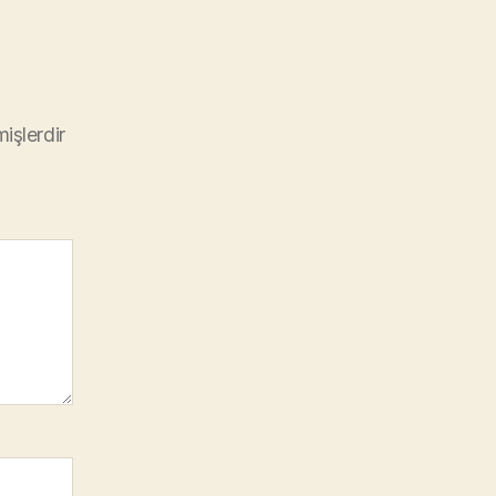
mişlerdir