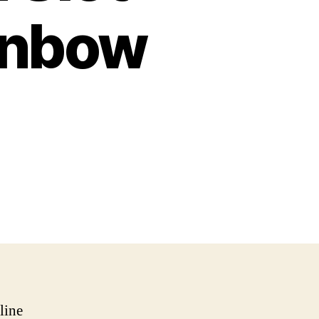
inbow
ngenal
ih
lam
is
mainan
t
rald
g
line
inbow