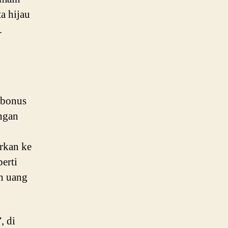
a hijau
.
 bonus
ngan
rkan ke
erti
h uang
, di