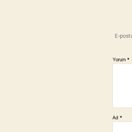
E-posta
Yorum
*
Ad
*