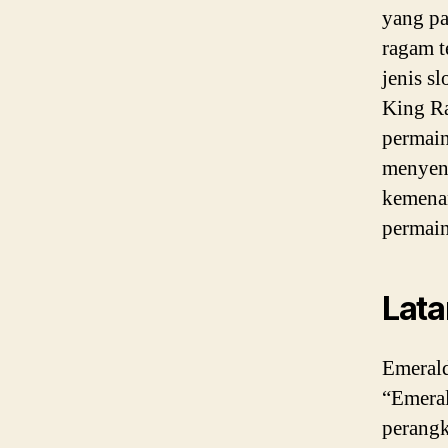
yang pa
ragam t
jenis s
King R
permai
menyena
kemenan
permain
Lata
Emerald
“Emeral
perangk