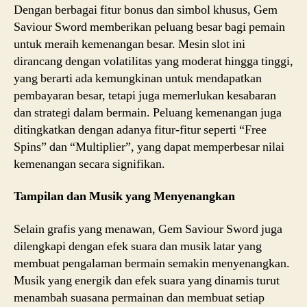
Dengan berbagai fitur bonus dan simbol khusus, Gem
Saviour Sword memberikan peluang besar bagi pemain
untuk meraih kemenangan besar. Mesin slot ini
dirancang dengan volatilitas yang moderat hingga tinggi,
yang berarti ada kemungkinan untuk mendapatkan
pembayaran besar, tetapi juga memerlukan kesabaran
dan strategi dalam bermain. Peluang kemenangan juga
ditingkatkan dengan adanya fitur-fitur seperti “Free
Spins” dan “Multiplier”, yang dapat memperbesar nilai
kemenangan secara signifikan.
Tampilan dan Musik yang Menyenangkan
Selain grafis yang menawan, Gem Saviour Sword juga
dilengkapi dengan efek suara dan musik latar yang
membuat pengalaman bermain semakin menyenangkan.
Musik yang energik dan efek suara yang dinamis turut
menambah suasana permainan dan membuat setiap