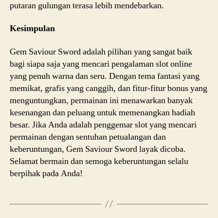
putaran gulungan terasa lebih mendebarkan.
Kesimpulan
Gem Saviour Sword adalah pilihan yang sangat baik
bagi siapa saja yang mencari pengalaman slot online
yang penuh warna dan seru. Dengan tema fantasi yang
memikat, grafis yang canggih, dan fitur-fitur bonus yang
menguntungkan, permainan ini menawarkan banyak
kesenangan dan peluang untuk memenangkan hadiah
besar. Jika Anda adalah penggemar slot yang mencari
permainan dengan sentuhan petualangan dan
keberuntungan, Gem Saviour Sword layak dicoba.
Selamat bermain dan semoga keberuntungan selalu
berpihak pada Anda!