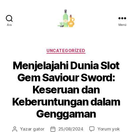
Ara
Menü
organik-
zeytinyagi.com
Kategoriler
UNCATEGORIZED
Menjelajahi Dunia Slot
Gem Saviour Sword:
Keseruan dan
Keberuntungan dalam
Genggaman
Menje
Yazar
gator
25/08/2024
Yorum yok
Yazının
Yazı