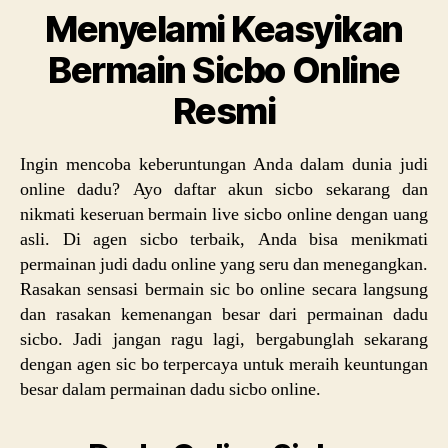
Menyelami Keasyikan
Resmi
Bermain Sicbo Online
Resmi
Ingin mencoba keberuntungan Anda dalam dunia judi
online dadu? Ayo daftar akun sicbo sekarang dan
nikmati keseruan bermain live sicbo online dengan uang
asli. Di agen sicbo terbaik, Anda bisa menikmati
permainan judi dadu online yang seru dan menegangkan.
Rasakan sensasi bermain sic bo online secara langsung
dan rasakan kemenangan besar dari permainan dadu
sicbo. Jadi jangan ragu lagi, bergabunglah sekarang
dengan agen sic bo terpercaya untuk meraih keuntungan
besar dalam permainan dadu sicbo online.