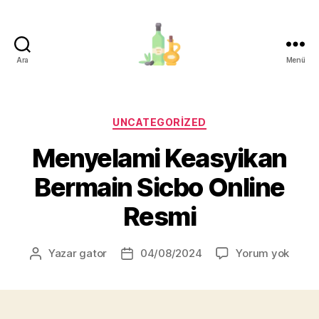
Ara
Menü
organik-
zeytinyagi.com
Kategoriler
UNCATEGORIZED
Menyelami Keasyikan
Bermain Sicbo Online
Resmi
Meny
Yazar
gator
04/08/2024
Yorum yok
Yazının
Yazı
Keasy
yazarı
tarihi
Berma
Sicbo
Onlin