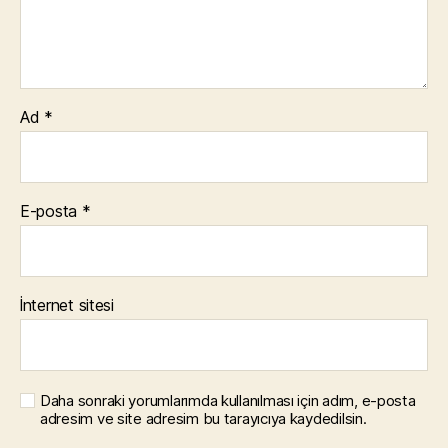
Ad
*
E-posta
*
İnternet sitesi
Daha sonraki yorumlarımda kullanılması için adım, e-posta
adresim ve site adresim bu tarayıcıya kaydedilsin.