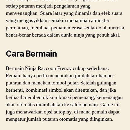
setiap putaran menjadi pengalaman yang
menyenangkan. Suara latar yang dinamis dan efek suara
yang mengasyikkan semakin menambah atmosfer
permainan, membuat pemain merasa seolah-olah mereka
benar-benar berada dalam dunia ninja yang penuh aksi.
Cara Bermain
Bermain Ninja Raccoon Frenzy cukup sederhana.
Pemain hanya perlu menentukan jumlah taruhan per
putaran dan menekan tombol putar. Setelah gulungan
berhenti, kombinasi simbol akan ditentukan, dan jika
berhasil membentuk kombinasi pemenang, kemenangan
akan otomatis ditambahkan ke saldo pemain. Game ini
juga menawarkan opsi autoplay, di mana pemain dapat
mengatur jumlah putaran otomatis yang diinginkan.