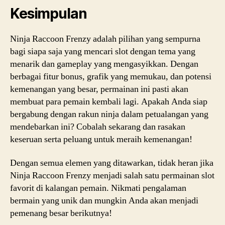
Kesimpulan
Ninja Raccoon Frenzy adalah pilihan yang sempurna
bagi siapa saja yang mencari slot dengan tema yang
menarik dan gameplay yang mengasyikkan. Dengan
berbagai fitur bonus, grafik yang memukau, dan potensi
kemenangan yang besar, permainan ini pasti akan
membuat para pemain kembali lagi. Apakah Anda siap
bergabung dengan rakun ninja dalam petualangan yang
mendebarkan ini? Cobalah sekarang dan rasakan
keseruan serta peluang untuk meraih kemenangan!
Dengan semua elemen yang ditawarkan, tidak heran jika
Ninja Raccoon Frenzy menjadi salah satu permainan slot
favorit di kalangan pemain. Nikmati pengalaman
bermain yang unik dan mungkin Anda akan menjadi
pemenang besar berikutnya!