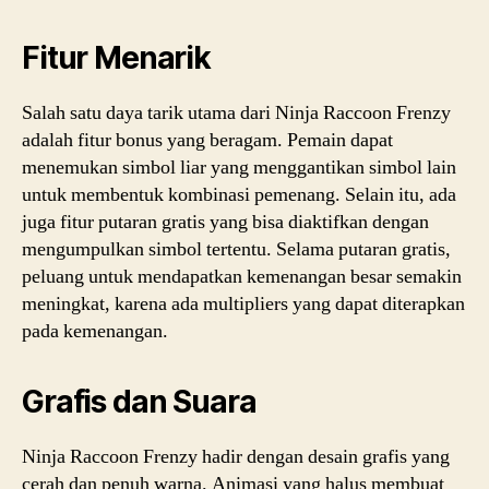
Fitur Menarik
Salah satu daya tarik utama dari Ninja Raccoon Frenzy
adalah fitur bonus yang beragam. Pemain dapat
menemukan simbol liar yang menggantikan simbol lain
untuk membentuk kombinasi pemenang. Selain itu, ada
juga fitur putaran gratis yang bisa diaktifkan dengan
mengumpulkan simbol tertentu. Selama putaran gratis,
peluang untuk mendapatkan kemenangan besar semakin
meningkat, karena ada multipliers yang dapat diterapkan
pada kemenangan.
Grafis dan Suara
Ninja Raccoon Frenzy hadir dengan desain grafis yang
cerah dan penuh warna. Animasi yang halus membuat