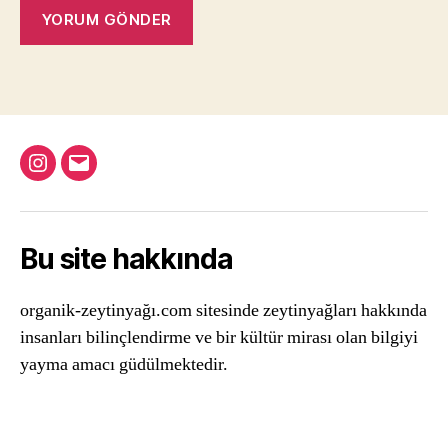
Instagram
Email
Bu site hakkında
organik-zeytinyağı.com sitesinde zeytinyağları hakkında
insanları bilinçlendirme ve bir kültür mirası olan bilgiyi
yayma amacı güdülmektedir.