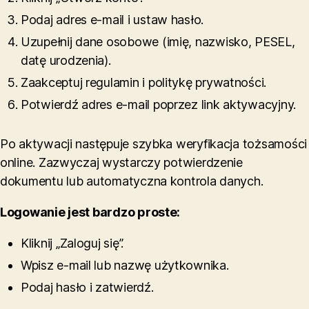
Podaj adres e-mail i ustaw hasło.
Uzupełnij dane osobowe (imię, nazwisko, PESEL,
datę urodzenia).
Zaakceptuj regulamin i politykę prywatności.
Potwierdź adres e-mail poprzez link aktywacyjny.
Po aktywacji następuje szybka weryfikacja tożsamości
online. Zazwyczaj wystarczy potwierdzenie
dokumentu lub automatyczna kontrola danych.
Logowanie jest bardzo proste:
Kliknij „Zaloguj się”.
Wpisz e-mail lub nazwę użytkownika.
Podaj hasło i zatwierdź.