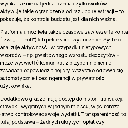
wynika, że niemal jedna trzecia użytkowników
aktywuje takie ograniczenia od razu po rejestracji – to
pokazuje, że kontrola budżetu jest dla nich ważna.
Platforma umożliwia także czasowe zawieszenie konta
(tzw. „cool-off”) lub pełne samowykluczenie. System
analizuje aktywność i w przypadku nietypowych
wzorców – np. gwałtownego wzrostu depozytów –
może wyświetlić komunikat z przypomnieniem o
zasadach odpowiedzialnej gry. Wszystko odbywa się
automatycznie i bez ingerencji w prywatność
użytkownika.
Dodatkowo gracze mają dostęp do historii transakcji,
stawek i wygranych w jednym miejscu, więc bardzo
łatwo kontrolować swoje wydatki. Transparentność to
tutaj podstawa – żadnych ukrytych opłat czy