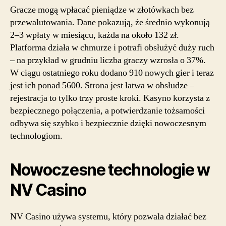
Gracze mogą wpłacać pieniądze w złotówkach bez
przewalutowania. Dane pokazują, że średnio wykonują
2–3 wpłaty w miesiącu, każda na około 132 zł.
Platforma działa w chmurze i potrafi obsłużyć duży ruch
– na przykład w grudniu liczba graczy wzrosła o 37%.
W ciągu ostatniego roku dodano 910 nowych gier i teraz
jest ich ponad 5600. Strona jest łatwa w obsłudze –
rejestracja to tylko trzy proste kroki. Kasyno korzysta z
bezpiecznego połączenia, a potwierdzanie tożsamości
odbywa się szybko i bezpiecznie dzięki nowoczesnym
technologiom.
Nowoczesne technologie w
NV Casino
NV Casino używa systemu, który pozwala działać bez