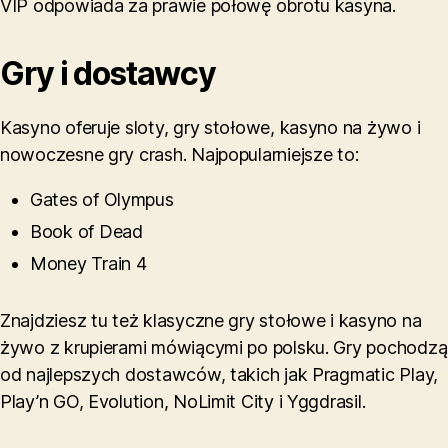
VIP odpowiada za prawie połowę obrotu kasyna.
Gry i dostawcy
Kasyno oferuje sloty, gry stołowe, kasyno na żywo i
nowoczesne gry crash. Najpopularniejsze to:
Gates of Olympus
Book of Dead
Money Train 4
Znajdziesz tu też klasyczne gry stołowe i kasyno na
żywo z krupierami mówiącymi po polsku. Gry pochodzą
od najlepszych dostawców, takich jak Pragmatic Play,
Play’n GO, Evolution, NoLimit City i Yggdrasil.