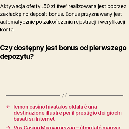
Aktywacja oferty „50 zł free” realizowana jest poprzez
zakładkę no deposit bonus. Bonus przyznawany jest
automatycznie po zakończeniu rejestracji i weryfikacji
konta.
Czy dostępny jest bonus od pierwszego
depozytu?
←
lemon casino hivatalos oldala è una
destinazione illustre per il prestigio dei giochi
basati su Internet
→
Vox Casino Magyarország – útmutató magyar