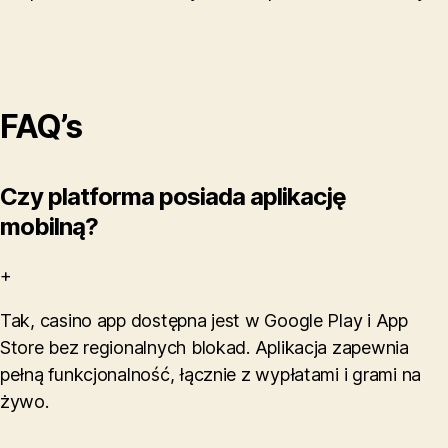
FAQ’s
Czy platforma posiada aplikację
mobilną?
+
Tak, casino app dostępna jest w Google Play i App
Store bez regionalnych blokad. Aplikacja zapewnia
pełną funkcjonalność, łącznie z wypłatami i grami na
żywo.