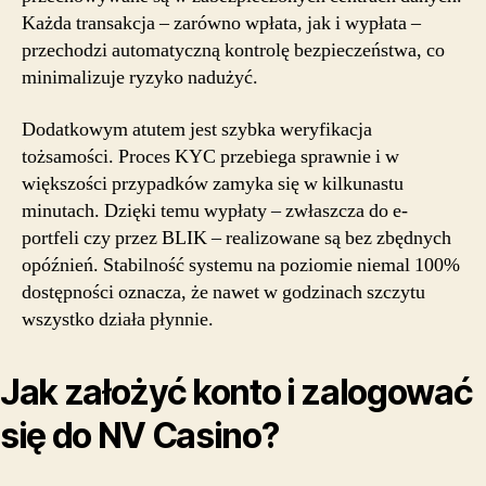
Każda transakcja – zarówno wpłata, jak i wypłata –
przechodzi automatyczną kontrolę bezpieczeństwa, co
minimalizuje ryzyko nadużyć.
Dodatkowym atutem jest szybka weryfikacja
tożsamości. Proces KYC przebiega sprawnie i w
większości przypadków zamyka się w kilkunastu
minutach. Dzięki temu wypłaty – zwłaszcza do e-
portfeli czy przez BLIK – realizowane są bez zbędnych
opóźnień. Stabilność systemu na poziomie niemal 100%
dostępności oznacza, że nawet w godzinach szczytu
wszystko działa płynnie.
Jak założyć konto i zalogować
się do NV Casino?