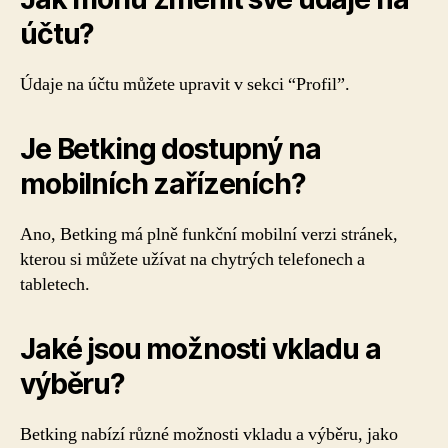
účtu?
Údaje na účtu můžete upravit v sekci “Profil”.
Je Betking dostupný na
mobilních zařízeních?
Ano, Betking má plně funkční mobilní verzi stránek,
kterou si můžete užívat na chytrých telefonech a
tabletech.
Jaké jsou možnosti vkladu a
výběru?
Betking nabízí různé možnosti vkladu a výběru, jako