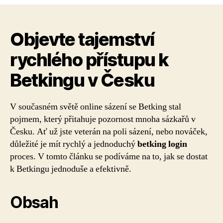
Objevte tajemství
rychlého přístupu k
Betkingu v Česku
V současném světě online sázení se Betking stal
pojmem, který přitahuje pozornost mnoha sázkařů v
Česku. Ať už jste veterán na poli sázení, nebo nováček,
důležité je mít rychlý a jednoduchý
betking login
proces. V tomto článku se podíváme na to, jak se dostat
k Betkingu jednoduše a efektivně.
Obsah