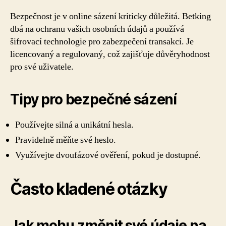
Bezpečnost je v online sázení kriticky důležitá. Betking
dbá na ochranu vašich osobních údajů a používá
šifrovací technologie pro zabezpečení transakcí. Je
licencovaný a regulovaný, což zajišťuje důvěryhodnost
pro své uživatele.
Tipy pro bezpečné sázení
Používejte silná a unikátní hesla.
Pravidelně měňte své heslo.
Využívejte dvoufázové ověření, pokud je dostupné.
Často kladené otázky
Jak mohu změnit své údaje na