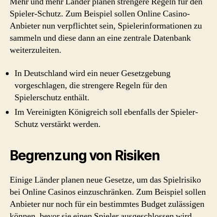
Mehr und mehr Länder planen strengere Regeln für den
Spieler-Schutz. Zum Beispiel sollen Online Casino-
Anbieter nun verpflichtet sein, Spielerinformationen zu
sammeln und diese dann an eine zentrale Datenbank
weiterzuleiten.
In Deutschland wird ein neuer Gesetzgebung
vorgeschlagen, die strengere Regeln für den
Spielerschutz enthält.
Im Vereinigten Königreich soll ebenfalls der Spieler-
Schutz verstärkt werden.
Begrenzung von Risiken
Einige Länder planen neue Gesetze, um das Spielrisiko
bei Online Casinos einzuschränken. Zum Beispiel sollen
Anbieter nur noch für ein bestimmtes Budget zulässigen
können, bevor sie einen Spieler ausgeschlossen wird.