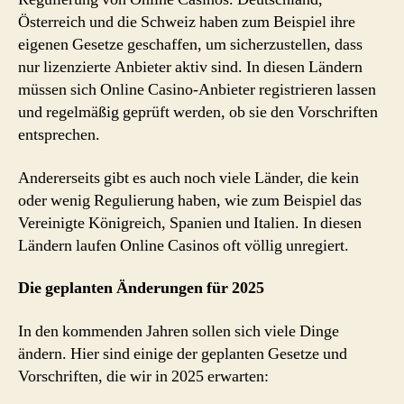
Österreich und die Schweiz haben zum Beispiel ihre
eigenen Gesetze geschaffen, um sicherzustellen, dass
nur lizenzierte Anbieter aktiv sind. In diesen Ländern
müssen sich Online Casino-Anbieter registrieren lassen
und regelmäßig geprüft werden, ob sie den Vorschriften
entsprechen.
Andererseits gibt es auch noch viele Länder, die kein
oder wenig Regulierung haben, wie zum Beispiel das
Vereinigte Königreich, Spanien und Italien. In diesen
Ländern laufen Online Casinos oft völlig unregiert.
Die geplanten Änderungen für 2025
In den kommenden Jahren sollen sich viele Dinge
ändern. Hier sind einige der geplanten Gesetze und
Vorschriften, die wir in 2025 erwarten: