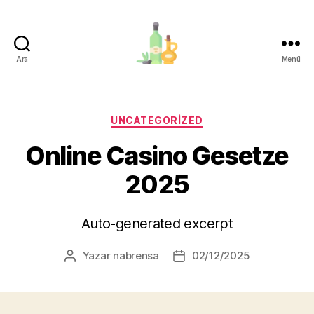
Ara
Menü
organik-
zeytinyagi.com
Kategoriler
UNCATEGORIZED
Online Casino Gesetze
2025
Auto-generated excerpt
Yazar
nabrensa
02/12/2025
Yazının
Yazı
yazarı
tarihi