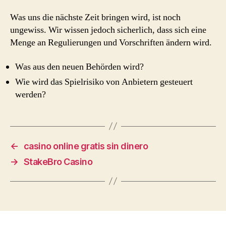
Was uns die nächste Zeit bringen wird, ist noch
ungewiss. Wir wissen jedoch sicherlich, dass sich eine
Menge an Regulierungen und Vorschriften ändern wird.
Was aus den neuen Behörden wird?
Wie wird das Spielrisiko von Anbietern gesteuert
werden?
←
casino online gratis sin dinero
→
StakeBro Casino