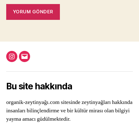
Instagram
Email
Bu site hakkında
organik-zeytinyağı.com sitesinde zeytinyağları hakkında
insanları bilinçlendirme ve bir kültür mirası olan bilgiyi
yayma amacı güdülmektedir.