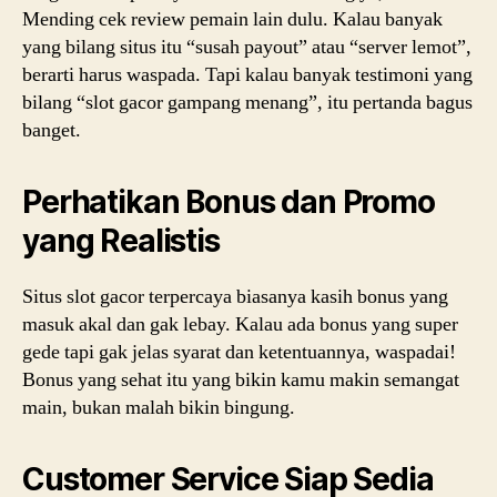
Mending cek review pemain lain dulu. Kalau banyak
yang bilang situs itu “susah payout” atau “server lemot”,
berarti harus waspada. Tapi kalau banyak testimoni yang
bilang “slot gacor gampang menang”, itu pertanda bagus
banget.
Perhatikan Bonus dan Promo
yang Realistis
Situs slot gacor terpercaya biasanya kasih bonus yang
masuk akal dan gak lebay. Kalau ada bonus yang super
gede tapi gak jelas syarat dan ketentuannya, waspadai!
Bonus yang sehat itu yang bikin kamu makin semangat
main, bukan malah bikin bingung.
Customer Service Siap Sedia