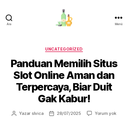
Ara
Menü
organik-
zeytinyagi.com
Kategoriler
UNCATEGORIZED
Panduan Memilih Situs
Slot Online Aman dan
Terpercaya, Biar Duit
Gak Kabur!
Pand
Yazar
slvica
28/07/2025
Yorum yok
Yazının
Yazı
Memil
yazarı
tarihi
Situs