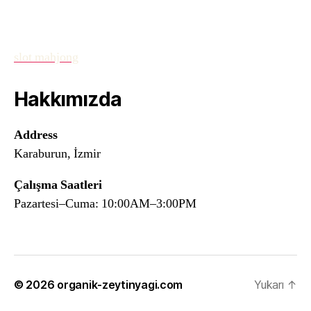
slot mahjong
Hakkımızda
Address
Karaburun, İzmir
Çalışma Saatleri
Pazartesi–Cuma: 10:00AM–3:00PM
© 2026
organik-zeytinyagi.com
Yukarı
↑