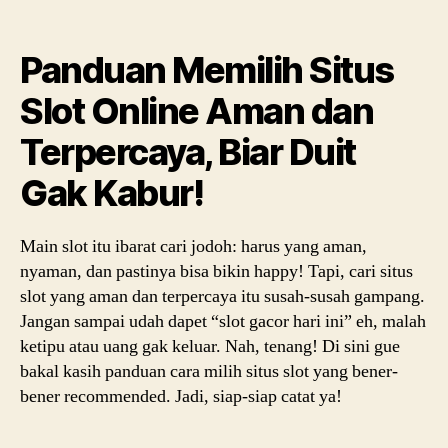
Slot
Onlin
Panduan Memilih Situs
Aman
dan
Slot Online Aman dan
Terpe
Biar
Terpercaya, Biar Duit
Duit
Gak
Gak Kabur!
Kabur
Main slot itu ibarat cari jodoh: harus yang aman,
nyaman, dan pastinya bisa bikin happy! Tapi, cari situs
slot yang aman dan terpercaya itu susah-susah gampang.
Jangan sampai udah dapet “slot gacor hari ini” eh, malah
ketipu atau uang gak keluar. Nah, tenang! Di sini gue
bakal kasih panduan cara milih situs slot yang bener-
bener recommended. Jadi, siap-siap catat ya!