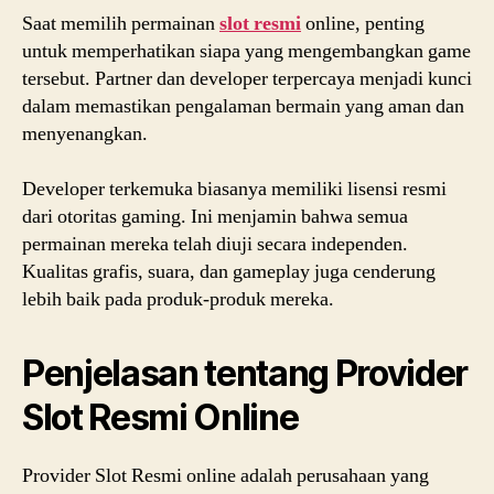
Lin
Saat memilih permainan
slot resmi
online, penting
Slo
untuk memperhatikan siapa yang mengembangkan game
Re
tersebut. Partner dan developer terpercaya menjadi kunci
Di
dalam memastikan pengalaman bermain yang aman dan
Ba
menyenangkan.
ini
Developer terkemuka biasanya memiliki lisensi resmi
dari otoritas gaming. Ini menjamin bahwa semua
permainan mereka telah diuji secara independen.
Kualitas grafis, suara, dan gameplay juga cenderung
lebih baik pada produk-produk mereka.
Penjelasan tentang Provider
Slot Resmi Online
Provider Slot Resmi online adalah perusahaan yang