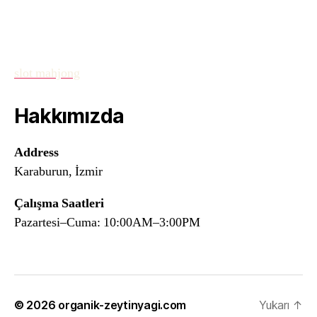
slot mahjong
Hakkımızda
Address
Karaburun, İzmir
Çalışma Saatleri
Pazartesi–Cuma: 10:00AM–3:00PM
© 2026
organik-zeytinyagi.com
Yukarı
↑