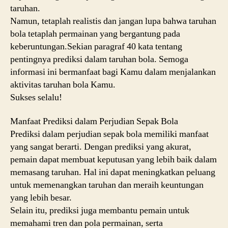
taruhan.
Namun, tetaplah realistis dan jangan lupa bahwa taruhan
bola tetaplah permainan yang bergantung pada
keberuntungan.Sekian paragraf 40 kata tentang
pentingnya prediksi dalam taruhan bola. Semoga
informasi ini bermanfaat bagi Kamu dalam menjalankan
aktivitas taruhan bola Kamu.
Sukses selalu!
Manfaat Prediksi dalam Perjudian Sepak Bola
Prediksi dalam perjudian sepak bola memiliki manfaat
yang sangat berarti. Dengan prediksi yang akurat,
pemain dapat membuat keputusan yang lebih baik dalam
memasang taruhan. Hal ini dapat meningkatkan peluang
untuk memenangkan taruhan dan meraih keuntungan
yang lebih besar.
Selain itu, prediksi juga membantu pemain untuk
memahami tren dan pola permainan, serta