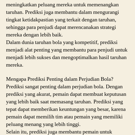
meningkatkan peluang mereka untuk memenangkan
taruhan. Prediksi juga membantu dalam mengurangi
tingkat ketidakpastian yang terkait dengan taruhan,
sehingga para penjudi dapat merencanakan strategi
mereka dengan lebih baik.
Dalam dunia taruhan bola yang kompetitif, prediksi
menjadi alat penting yang membantu para penjudi untuk
menjadi lebih sukses dan mengoptimalkan hasil taruhan
mereka.
Mengapa Prediksi Penting dalam Perjudian Bola?
Prediksi sangat penting dalam perjudian bola. Dengan
prediksi yang akurat, pemain dapat membuat keputusan
yang lebih baik saat memasang taruhan. Prediksi yang
tepat dapat memberikan keuntungan yang besar, karena
pemain dapat memilih tim atau pemain yang memiliki
peluang menang yang lebih tinggi.
Selain itu, prediksi juga membantu pemain untuk