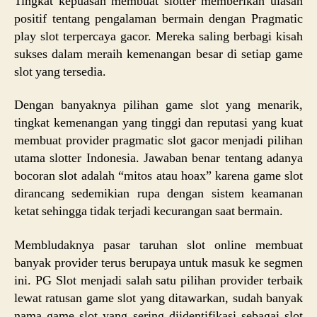
Tingkat kepuasan membuat slotter memberikan ulasan
positif tentang pengalaman bermain dengan Pragmatic
play slot terpercaya gacor. Mereka saling berbagi kisah
sukses dalam meraih kemenangan besar di setiap game
slot yang tersedia.
Dengan banyaknya pilihan game slot yang menarik,
tingkat kemenangan yang tinggi dan reputasi yang kuat
membuat provider pragmatic slot gacor menjadi pilihan
utama slotter Indonesia. Jawaban benar tentang adanya
bocoran slot adalah “mitos atau hoax” karena game slot
dirancang sedemikian rupa dengan sistem keamanan
ketat sehingga tidak terjadi kecurangan saat bermain.
Membludaknya pasar taruhan slot online membuat
banyak provider terus berupaya untuk masuk ke segmen
ini. PG Slot menjadi salah satu pilihan provider terbaik
lewat ratusan game slot yang ditawarkan, sudah banyak
nama game slot yang sering diidentifikasi sebagai slot