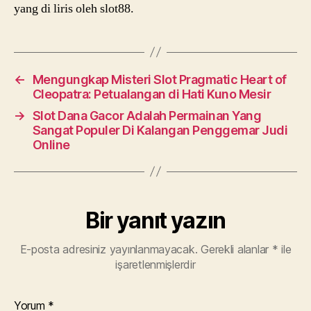
yang di liris oleh slot88.
←
Mengungkap Misteri Slot Pragmatic Heart of
Cleopatra: Petualangan di Hati Kuno Mesir
→
Slot Dana Gacor Adalah Permainan Yang
Sangat Populer Di Kalangan Penggemar Judi
Online
Bir yanıt yazın
E-posta adresiniz yayınlanmayacak.
Gerekli alanlar
*
ile
işaretlenmişlerdir
Yorum
*