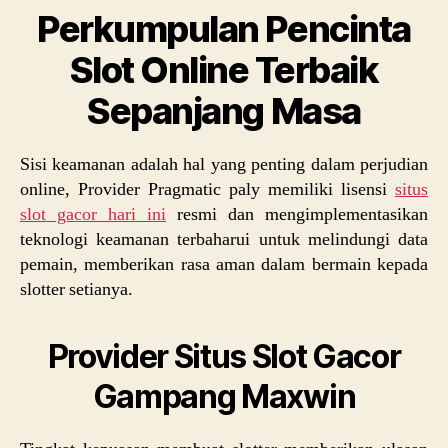
Perkumpulan Pencinta
Sepan
Masa
Slot Online Terbaik
Sepanjang Masa
Sisi keamanan adalah hal yang penting dalam perjudian
online, Provider Pragmatic paly memiliki lisensi
situs
slot gacor hari ini
resmi dan mengimplementasikan
teknologi keamanan terbaharui untuk melindungi data
pemain, memberikan rasa aman dalam bermain kepada
slotter setianya.
Provider Situs Slot Gacor
Gampang Maxwin