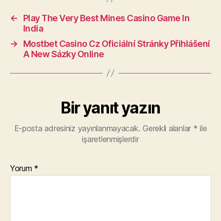
←
Play The Very Best Mines Casino Game In
India
→
Mostbet Casino Cz Oficiální Stránky Přihlášení
A New Sázky Online
Bir yanıt yazın
E-posta adresiniz yayınlanmayacak.
Gerekli alanlar
*
ile
işaretlenmişlerdir
Yorum
*