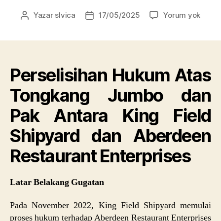
Persel
Yazar
slvica
17/05/2025
Yorum yok
Yazının
Yazı
Huku
yazarı
tarihi
Atas
Tong
Jumb
Perselisihan Hukum Atas
dan
Pak
Tongkang Jumbo dan
Antar
King
Pak Antara King Field
Field
Shipy
Shipyard dan Aberdeen
dan
Aber
Restaurant Enterprises
Resta
Enter
Latar Belakang Gugatan
Pada November 2022, King Field Shipyard memulai
proses hukum terhadap Aberdeen Restaurant Enterprises