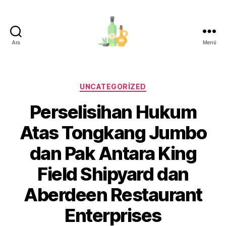
Ara
Menü
organik-
zeytinyagi.com
Kategoriler
UNCATEGORIZED
Perselisihan Hukum
Atas Tongkang Jumbo
dan Pak Antara King
Field Shipyard dan
Aberdeen Restaurant
Enterprises