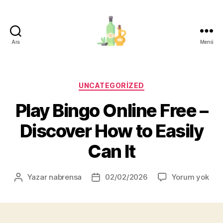
Ara
Menü
organik-
zeytinyagi.com
Kategoriler
UNCATEGORIZED
Play Bingo Online Free –
Discover How to Easily
Can It
Pla
Yazar
nabrensa
02/02/2026
Yorum yok
Yazının
Yazı
Bin
yazarı
tarihi
Onl
Fre
–