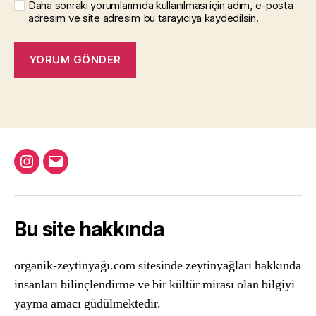
Daha sonraki yorumlarımda kullanılması için adım, e-posta
adresim ve site adresim bu tarayıcıya kaydedilsin.
Instagram
Email
Bu site hakkında
organik-zeytinyağı.com sitesinde zeytinyağları hakkında
insanları bilinçlendirme ve bir kültür mirası olan bilgiyi
yayma amacı güdülmektedir.