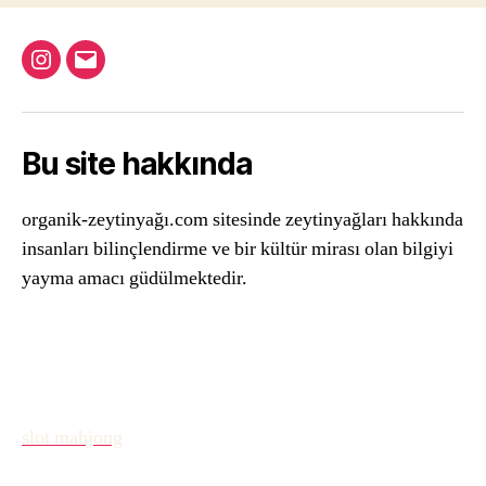
Instagram
Email
Bu site hakkında
organik-zeytinyağı.com sitesinde zeytinyağları hakkında
insanları bilinçlendirme ve bir kültür mirası olan bilgiyi
yayma amacı güdülmektedir.
slot mahjong