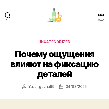
Ara
Menü
organik-
zeytinyagi.com
Kategoriler
UNCATEGORIZED
Почему ощущения
влияют на фиксацию
деталей
Yazar
gacha99
04/03/2026
Yazının
Yazı
yazarı
tarihi