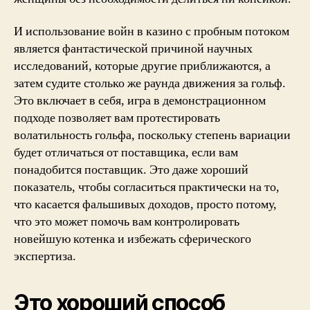
И использование войн в казино с пробным потоком
является фантастической причиной научных
исследований, которые другие приближаются, а
затем судите столько же раунда движения за гольф.
Это включает в себя, игра в демонстрационном
подходе позволяет вам протестировать
волатильность гольфа, поскольку степень вариации
будет отличаться от поставщика, если вам
понадобится поставщик. Это даже хороший
показатель, чтобы согласиться практически на то,
что касается фальшивых доходов, просто потому,
что это может помочь вам контролировать
новейшую котенка и избежать сферического
экспертиза.
Это хороший способ