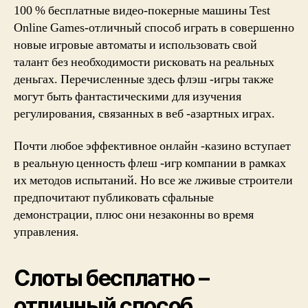
100 % бесплатные видео-покерные машины Test
Online Games-отличный способ играть в совершенно
новые игровые автоматы и использовать свой
талант без необходимости рисковать на реальных
деньгах. Перечисленные здесь флэш -игры также
могут быть фантастическими для изучения
регулирования, связанных в веб -азартных играх.
Почти любое эффективное онлайн -казино вступает
в реальную ценность флеш -игр компании в рамках
их методов испытаний.
Но все же лживые строители
предпочитают публиковать сфальные
демонстрации, плюс они незаконны во время
управления.
Слоты бесплатно –
отличный способ