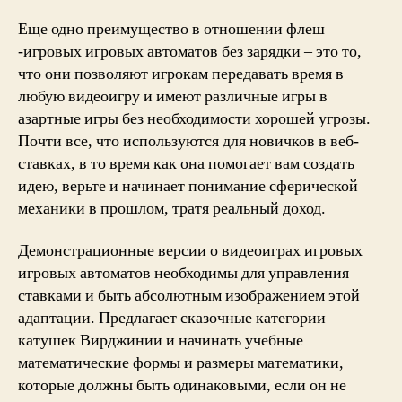
Еще одно преимущество в отношении флеш
-игровых игровых автоматов без зарядки – это то,
что они позволяют игрокам передавать время в
любую видеоигру и имеют различные игры в
азартные игры без необходимости хорошей угрозы.
Почти все, что используются для новичков в веб-
ставках, в то время как она помогает вам создать
идею, верьте и начинает понимание сферической
механики в прошлом, тратя реальный доход.
Демонстрационные версии о видеоиграх игровых
игровых автоматов необходимы для управления
ставками и быть абсолютным изображением этой
адаптации. Предлагает сказочные категории
катушек Вирджинии и начинать учебные
математические формы и размеры математики,
которые должны быть одинаковыми, если он не