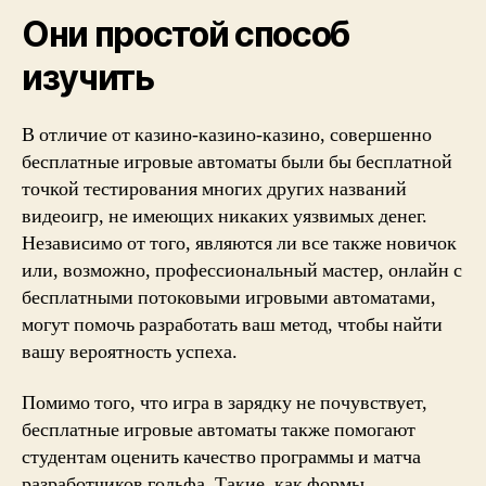
Они простой способ
изучить
В отличие от казино-казино-казино, совершенно
бесплатные игровые автоматы были бы бесплатной
точкой тестирования многих других названий
видеоигр, не имеющих никаких уязвимых денег.
Независимо от того, являются ли все также новичок
или, возможно, профессиональный мастер, онлайн с
бесплатными потоковыми игровыми автоматами,
могут помочь разработать ваш метод, чтобы найти
вашу вероятность успеха.
Помимо того, что игра в зарядку не почувствует,
бесплатные игровые автоматы также помогают
студентам оценить качество программы и матча
разработчиков гольфа. Такие, как формы