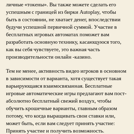
личные «токены». Вы также можете сделать его
успешным с границей из бирки Autoplay, чтобы
быть в состоянии, не хватает денег, впоследствии
будучи успешной первичной суммой. Участие в
бесплатных игровых автоматах поможет вам
разработать основную технику, касающуюся того,
как вы себя чувствуете, это важная часть
производительности онлайн -казино.
Тем не менее, активность видео игроков в основном
в зависимости от варианта, хотя существует такая
варьирующаяся взаимосвязанная. Бесплатные
игровые автоматические игры предлагают вам пост-
абсолютно бесплатный свежий воздух, чтобы
обучить крошечные варианты, главным образом
потому, что когда выращивать свои ставки или,
может быть, если вам следует принять участие:
Принять участие и получить возможность.