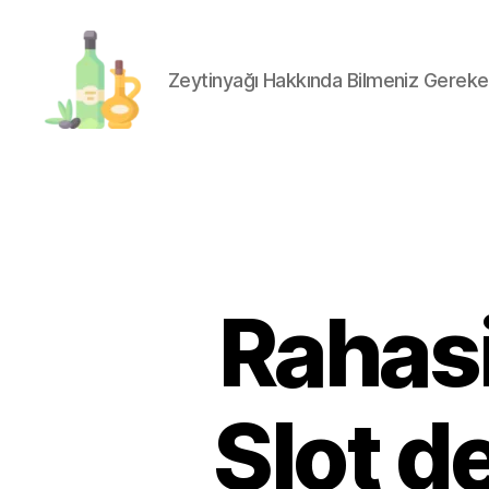
Zeytinyağı Hakkında Bilmeniz Gereke
organik-
zeytinyagi.com
Rahas
Slot d