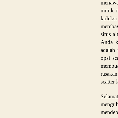
menawar
untuk 
koleksi
membawa
situs al
Anda k
adalah 
opsi sc
membua
rasakan
scatter
Selama
mengub
mendeb