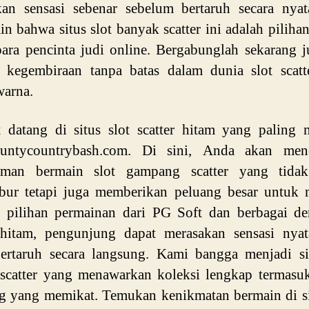
kan sensasi sebenar sebelum bertaruh secara nyat
n bahwa situs slot banyak scatter ini adalah pilihan
ara pencinta judi online. Bergabunglah sekarang 
i kegembiraan tanpa batas dalam dunia slot scatt
warna.
 datang di situs slot scatter hitam yang paling 
ountycountrybash.com. Di sini, Anda akan me
aman bermain slot gampang scatter yang tida
bur tetapi juga memberikan peluang besar untuk 
 pilihan permainan dari PG Soft dan berbagai de
r hitam, pengunjung dapat merasakan sensasi nyat
ertaruh secara langsung. Kami bangga menjadi si
catter yang menawarkan koleksi lengkap termasuk
 yang memikat. Temukan kenikmatan bermain di si