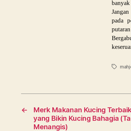
banyak 
Jangan
pada p
putara
Bergab
keseruan
mahj
Etiketler
←
Merk Makanan Kucing Terbaik
yang Bikin Kucing Bahagia (T
Menangis)