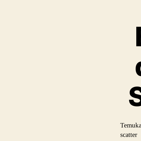
S
Temuka
scatte