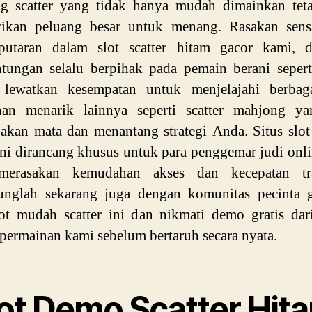
g scatter yang tidak hanya mudah dimainkan teta
ikan peluang besar untuk menang. Rasakan sensa
 putaran dalam slot scatter hitam gacor kami, 
tungan selalu berpihak pada pemain berani seper
 lewatkan kesempatan untuk menjelajahi berbaga
nan menarik lainnya seperti scatter mahjong ya
kan mata dan menantang strategi Anda. Situs slo
 ini dirancang khusus untuk para penggemar judi onl
merasakan kemudahan akses dan kecepatan tra
unglah sekarang juga dengan komunitas pecinta 
lot mudah scatter ini dan nikmati demo gratis da
 permainan kami sebelum bertaruh secara nyata.
ot Demo Scatter Hit