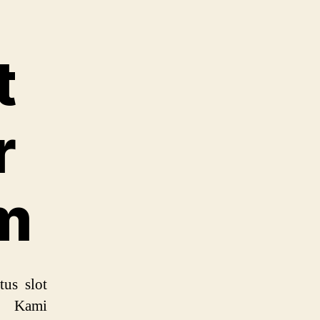
t
r
am
us slot
m. Kami