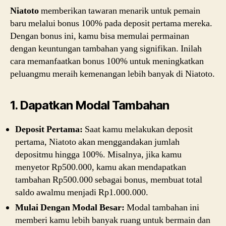
Bonu
Niatoto
memberikan tawaran menarik untuk pemain
100
baru melalui bonus 100% pada deposit pertama mereka.
di
Dengan bonus ini, kamu bisa memulai permainan
Niat
dengan keuntungan tambahan yang signifikan. Inilah
cara memanfaatkan bonus 100% untuk meningkatkan
peluangmu meraih kemenangan lebih banyak di Niatoto.
1.
Dapatkan Modal Tambahan
Deposit Pertama:
Saat kamu melakukan deposit
pertama, Niatoto akan menggandakan jumlah
depositmu hingga 100%. Misalnya, jika kamu
menyetor Rp500.000, kamu akan mendapatkan
tambahan Rp500.000 sebagai bonus, membuat total
saldo awalmu menjadi Rp1.000.000.
Mulai Dengan Modal Besar:
Modal tambahan ini
memberi kamu lebih banyak ruang untuk bermain dan