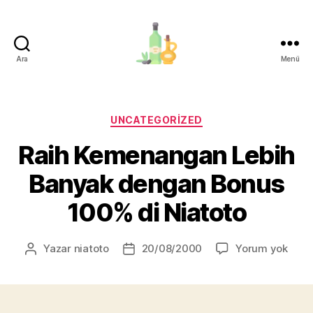
Ara
Menü
organik-
zeytinyagi.com
Kategoriler
UNCATEGORIZED
Raih Kemenangan Lebih
Banyak dengan Bonus
100% di Niatoto
Raih
Yazar
niatoto
20/08/2000
Yorum yok
Yazının
Yazı
Kem
yazarı
tarihi
Lebi
Bany
deng