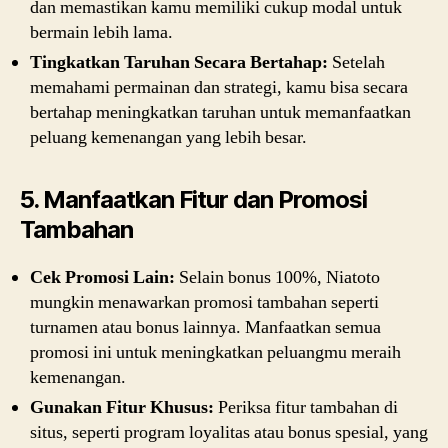
dan memastikan kamu memiliki cukup modal untuk
bermain lebih lama.
Tingkatkan Taruhan Secara Bertahap:
Setelah
memahami permainan dan strategi, kamu bisa secara
bertahap meningkatkan taruhan untuk memanfaatkan
peluang kemenangan yang lebih besar.
5.
Manfaatkan Fitur dan Promosi
Tambahan
Cek Promosi Lain:
Selain bonus 100%, Niatoto
mungkin menawarkan promosi tambahan seperti
turnamen atau bonus lainnya. Manfaatkan semua
promosi ini untuk meningkatkan peluangmu meraih
kemenangan.
Gunakan Fitur Khusus:
Periksa fitur tambahan di
situs, seperti program loyalitas atau bonus spesial, yang