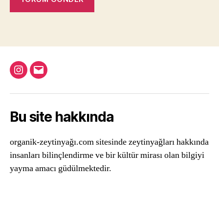
Instagram
Email
Bu site hakkında
organik-zeytinyağı.com sitesinde zeytinyağları hakkında
insanları bilinçlendirme ve bir kültür mirası olan bilgiyi
yayma amacı güdülmektedir.