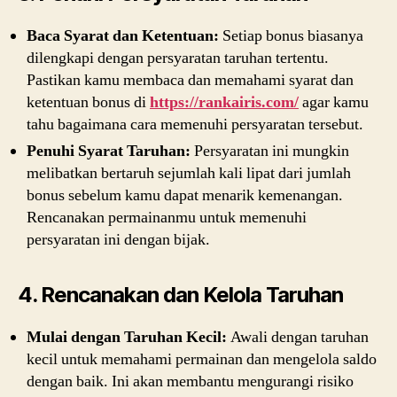
Baca Syarat dan Ketentuan:
Setiap bonus biasanya
dilengkapi dengan persyaratan taruhan tertentu.
Pastikan kamu membaca dan memahami syarat dan
ketentuan bonus di
https://rankairis.com/
agar kamu
tahu bagaimana cara memenuhi persyaratan tersebut.
Penuhi Syarat Taruhan:
Persyaratan ini mungkin
melibatkan bertaruh sejumlah kali lipat dari jumlah
bonus sebelum kamu dapat menarik kemenangan.
Rencanakan permainanmu untuk memenuhi
persyaratan ini dengan bijak.
4.
Rencanakan dan Kelola Taruhan
Mulai dengan Taruhan Kecil:
Awali dengan taruhan
kecil untuk memahami permainan dan mengelola saldo
dengan baik. Ini akan membantu mengurangi risiko