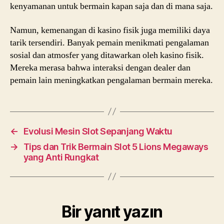
kenyamanan untuk bermain kapan saja dan di mana saja.
Namun, kemenangan di kasino fisik juga memiliki daya
tarik tersendiri. Banyak pemain menikmati pengalaman
sosial dan atmosfer yang ditawarkan oleh kasino fisik.
Mereka merasa bahwa interaksi dengan dealer dan
pemain lain meningkatkan pengalaman bermain mereka.
←
Evolusi Mesin Slot Sepanjang Waktu
→
Tips dan Trik Bermain Slot 5 Lions Megaways
yang Anti Rungkat
Bir yanıt yazın