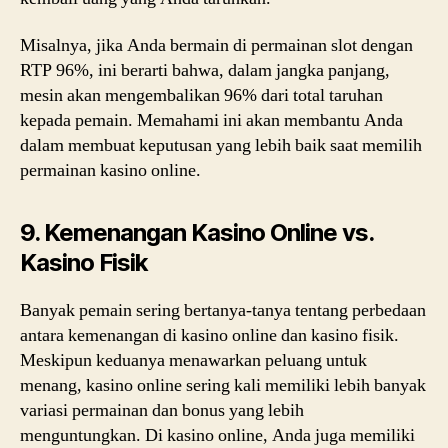
Misalnya, jika Anda bermain di permainan slot dengan
RTP 96%, ini berarti bahwa, dalam jangka panjang,
mesin akan mengembalikan 96% dari total taruhan
kepada pemain. Memahami ini akan membantu Anda
dalam membuat keputusan yang lebih baik saat memilih
permainan kasino online.
9. Kemenangan Kasino Online vs.
Kasino Fisik
Banyak pemain sering bertanya-tanya tentang perbedaan
antara kemenangan di kasino online dan kasino fisik.
Meskipun keduanya menawarkan peluang untuk
menang, kasino online sering kali memiliki lebih banyak
variasi permainan dan bonus yang lebih
menguntungkan. Di kasino online, Anda juga memiliki