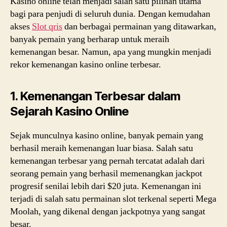
Kasino online telah menjadi salah satu pilihan utama
bagi para penjudi di seluruh dunia. Dengan kemudahan
akses
Slot qris
dan berbagai permainan yang ditawarkan,
banyak pemain yang berharap untuk meraih
kemenangan besar. Namun, apa yang mungkin menjadi
rekor kemenangan kasino online terbesar.
1. Kemenangan Terbesar dalam
Sejarah Kasino Online
Sejak munculnya kasino online, banyak pemain yang
berhasil meraih kemenangan luar biasa. Salah satu
kemenangan terbesar yang pernah tercatat adalah dari
seorang pemain yang berhasil memenangkan jackpot
progresif senilai lebih dari $20 juta. Kemenangan ini
terjadi di salah satu permainan slot terkenal seperti Mega
Moolah, yang dikenal dengan jackpotnya yang sangat
besar.