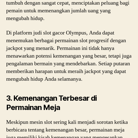
tumbuh dengan sangat cepat, menciptakan peluang bagi
pemain untuk memenangkan jumlah uang yang
mengubah hidup.
Di platform judi slot gacor Olympus, Anda dapat
menemukan berbagai permainan slot progresif dengan
jackpot yang menarik. Permainan ini tidak hanya
menawarkan potensi kemenangan yang besar, tetapi juga
pengalaman bermain yang mendebarkan. Setiap putaran
memberikan harapan untuk meraih jackpot yang dapat
mengubah hidup Anda selamanya.
3. Kemenangan Terbesar di
Permainan Meja
Meskipun mesin slot sering kali menjadi sorotan ketika
berbicara tentang kemenangan besar, permainan meja
juga memiliki kisah kemenangan yang mengesankan.