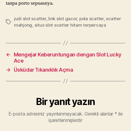
tanpa porto sepuasnya.
judi slot scatter
,
link slot gacor
,
pola scatter
,
scatter
Etiketler
mahjong
,
situs slot scatter hitam terpercaya
←
Mengejar Keberuntungan dengan Slot Lucky
Ace
→
Üsküdar Tıkanıklık Açma
Bir yanıt yazın
E-posta adresiniz yayınlanmayacak.
Gerekli alanlar
*
ile
işaretlenmişlerdir