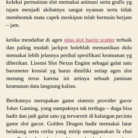
koleksi permainan slot memakai animasi serta grafis yg
tajam menjadi akibatnya sangat nyaman serta tidak
membentuk mata capek meskipun telah bermain berjam
– jam.
ketika mendaftar di agen
situs slot banjir scatter
terbaik
dan paling mudah jackpot bolehlah memastikan dulu
memakai lebih jelasnya perihal spesifikasi keamanan yg
diberikan. Lisensi Slot Nexus Engine sebagai galat satu
barometer krusial yg harus dimiliki setiap agen slot
menang terus karena ini artinya sebuah jaminan
keamanan data langsung kalian.
Berikutnya merupakan game sintesis provider gacor
Joker Gaming, yang nampaknya tak terduga – duga bisa
hadir dan jadi galat satu yg tervarorit di kalangan pecinta
game slot gacor. Golden Dragon hadir memakai latar
belakang serta cerita yang mirip menggunakan fa chai