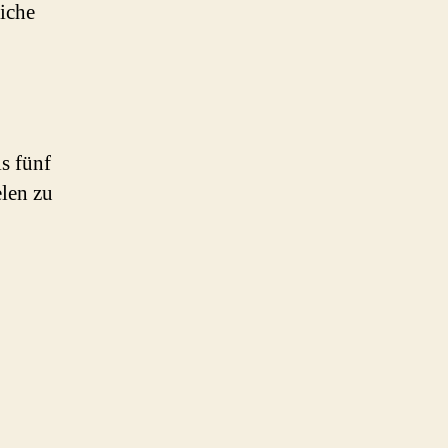
liche
ls fünf
len zu