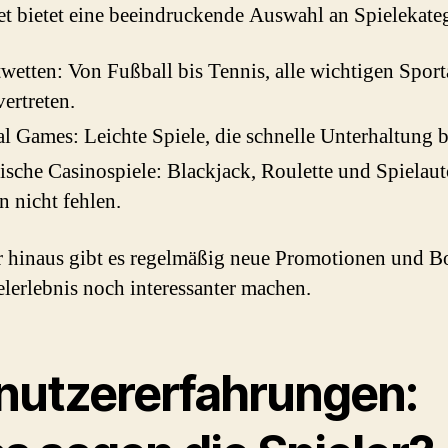
t bietet eine beeindruckende Auswahl an Spielekate
wetten: Von Fußball bis Tennis, alle wichtigen Sport
vertreten.
l Games: Leichte Spiele, die schnelle Unterhaltung b
ische Casinospiele: Blackjack, Roulette und Spielau
n nicht fehlen.
 hinaus gibt es regelmäßig neue Promotionen und Bo
elerlebnis noch interessanter machen.
nutzererfahrungen: