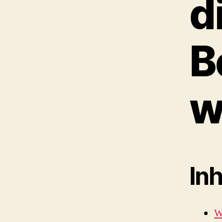
d
B
w
In
W