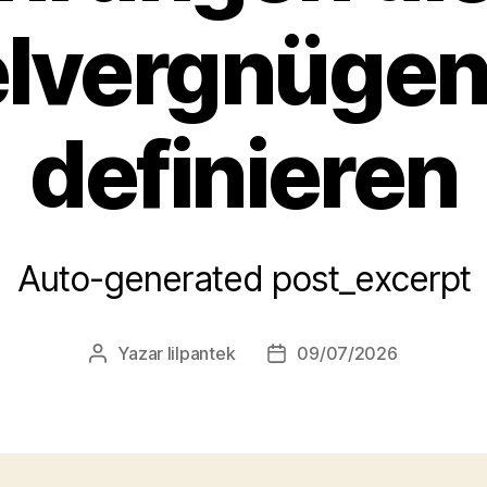
elvergnügen
definieren
Auto-generated post_excerpt
Yazar
lilpantek
09/07/2026
Yazının
Yazı
yazarı
tarihi