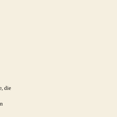
, die
en