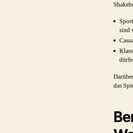
Shakebe
Sport
sind 
Casua
Klass
dürfe
Darüber
das Spi
Be