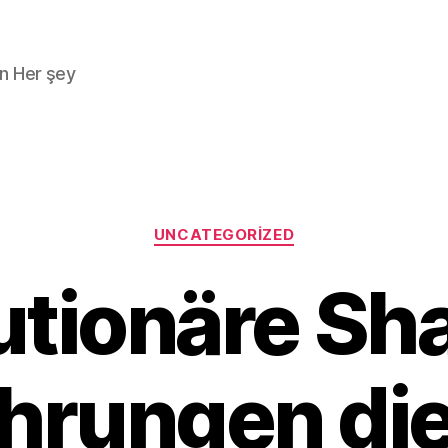
n Her şey
Kategoriler
UNCATEGORIZED
utionäre Sh
hrungen di