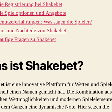
ie Registrierung bei Shakebet
ie Spieloptionen und Angebote
enutzererfahrungen: Was sagen die Spieler?
or- und Nachteile von Shakebet
äufige Fragen zu Shakebet
s ist Shakebet?
et
ist eine innovative Plattform für Wetten und Spiele
hnell einen Namen gemacht hat. Die Kombination aus
chen Wettmöglichkeiten und modernen Spielelement
t dem Ganzen eine dynamische Note. Hier setzen die