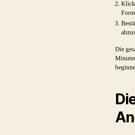
Klick
Formu
Bestä
abzus
Die ges
Minuten
beginne
Di
An