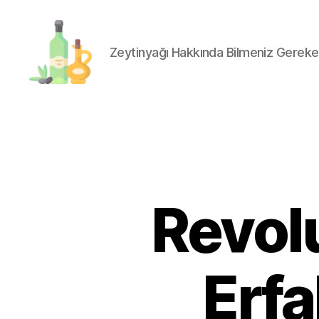
Zeytinyağı Hakkında Bilmeniz Gereke
organik-
zeytinyagi.com
Revol
Erfa