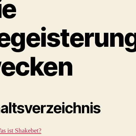
ie
egeisterun
ecken
haltsverzeichnis
as ist Shakebet?