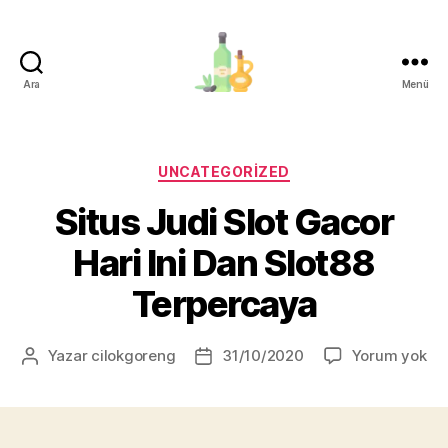
Ara
Menü
organik-
zeytinyagi.com
Kategoriler
UNCATEGORIZED
Situs Judi Slot Gacor
Hari Ini Dan Slot88
Terpercaya
Sit
Yazar
cilokgoreng
31/10/2020
Yorum yok
Yazının
Yazı
Ju
yazarı
tarihi
Slo
Ga
Har