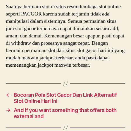
Saatnya bermain slot di situs resmi lembaga slot online
seperti PACGOR karena sudah terjamin tidak ada
manipulasi dalam sistemnya. Semua permainan situs
judi slot gacor terpercaya dapat dimainkan secara adil,
aman, dan damai. Kemenangan besar apapun pasti dapat
di withdraw dan prosesnya sangat cepat. Dengan
bermain permainan slot dari situs slot gacor hari ini yang
mudah maxwin jackpot terbesar, anda pasti dapat
memenangkan jackpot maxwin terbesar.
←
Bocoran Pola Slot Gacor Dan Link Alternatif
Slot Online Hari Ini
→
And if you want something that offers both
external and