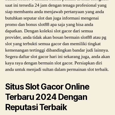
saat ini tersedia 24 jam dengan tenaga profesional yang
siap membantu anda menjawab pertanyaan yang anda
butuhkan seputar slot dan juga informasi mengenai
promo dan bonus slot88 apa saja yang bisa anda
dapatkan. Dengan koleksi slot gacor dari semua
provider, anda tidak akan bosan bermain slot88 atau pg
slot yang terbukti semua gacor dan memiliki tingkat
kemenangan tertinggi dibandingkan bandar judi lainnya.
Segera daftar slot gacor hari ini sekarang juga, anda akan
kaya raya dengan bermain slot gacor. Persiapkan diri
anda untuk menjadi sultan dalam permainan slot terbaik.
Situs Slot Gacor Online
Terbaru 2024 Dengan
Reputasi Terbaik