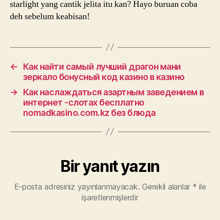
starlight yang cantik jelita itu kan? Hayo buruan coba
deh sebelum keabisan!
←
Как найти самый лучший драгон мани
зеркало бонусный код казино в казино
→
Как наслаждаться азартным заведением в
интернет -слотах бесплатно
nomadkasino.com.kz без блюда
Bir yanıt yazın
E-posta adresiniz yayınlanmayacak.
Gerekli alanlar
*
ile
işaretlenmişlerdir