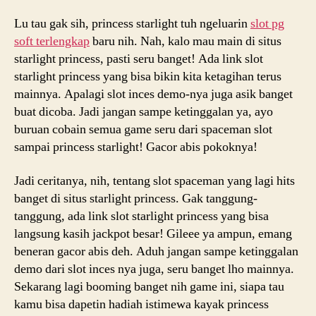
Lu tau gak sih, princess starlight tuh ngeluarin
slot pg
soft terlengkap
baru nih. Nah, kalo mau main di situs
starlight princess, pasti seru banget! Ada link slot
starlight princess yang bisa bikin kita ketagihan terus
mainnya. Apalagi slot inces demo-nya juga asik banget
buat dicoba. Jadi jangan sampe ketinggalan ya, ayo
buruan cobain semua game seru dari spaceman slot
sampai princess starlight! Gacor abis pokoknya!
Jadi ceritanya, nih, tentang slot spaceman yang lagi hits
banget di situs starlight princess. Gak tanggung-
tanggung, ada link slot starlight princess yang bisa
langsung kasih jackpot besar! Gileee ya ampun, emang
beneran gacor abis deh. Aduh jangan sampe ketinggalan
demo dari slot inces nya juga, seru banget lho mainnya.
Sekarang lagi booming banget nih game ini, siapa tau
kamu bisa dapetin hadiah istimewa kayak princess