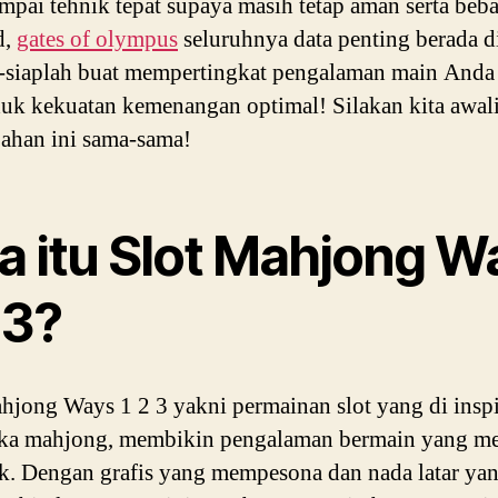
mpai tehnik tepat supaya masih tetap aman serta beba
d,
gates of olympus
seluruhnya data penting berada di
-siaplah buat mempertingkat pengalaman main Anda 
k kekuatan kemenangan optimal! Silakan kita awal
jahan ini sama-sama!
a itu Slot Mahjong W
 3?
hjong Ways 1 2 3 yakni permainan slot yang di inspi
ika mahjong, membikin pengalaman bermain yang m
k. Dengan grafis yang mempesona dan nada latar ya