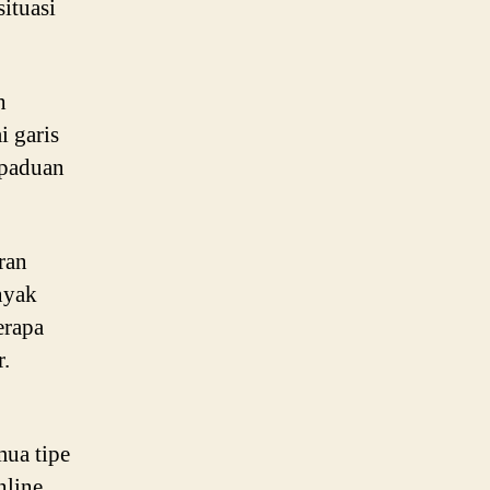
ituasi
h
 garis
paduan
ran
nyak
erapa
.
mua tipe
line.