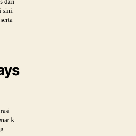
s dari
 sini.
serta
i
ays
rasi
enarik
ng