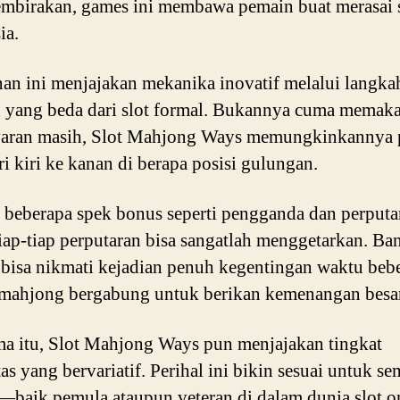
birakan, games ini membawa pemain buat merasai s
ia.
an ini menjajakan mekanika inovatif melalui langka
yang beda dari slot formal. Bukannya cuma memakai
aran masih, Slot Mahjong Ways memungkinkannya 
ri kiri ke kanan di berapa posisi gulungan.
beberapa spek bonus seperti pengganda dan perputa
 tiap-tiap perputaran bisa sangatlah menggetarkan. Ba
bisa nikmati kejadian penuh kegentingan waktu beb
mahjong bergabung untuk berikan kemenangan besar
a itu, Slot Mahjong Ways pun menjajakan tingkat
tas yang bervariatif. Perihal ini bikin sesuai untuk se
baik pemula ataupun veteran di dalam dunia slot on