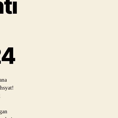
ti
24
ana
hsyat!
k
ngan