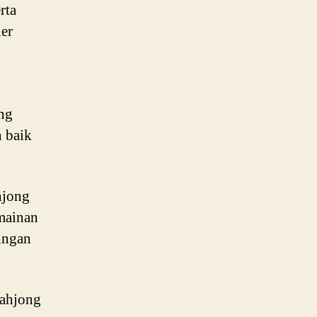
rta
ier
ang
 baik
hjong
rmainan
ingan
Mahjong