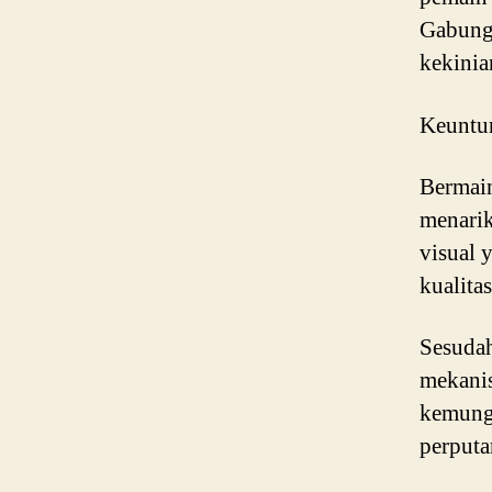
Gabunga
kekinia
Keuntun
Bermain
menarik
visual 
kualita
Sesudah
mekanis
kemungk
perputa