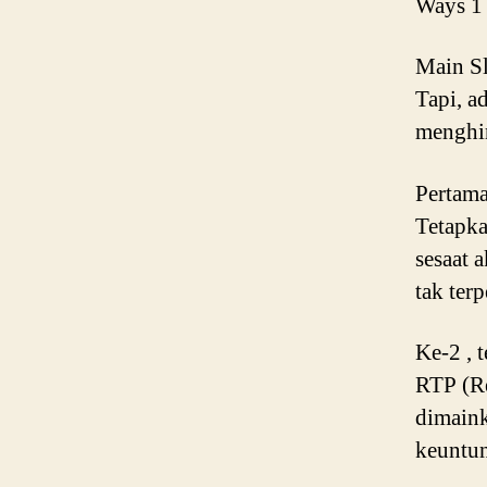
Ways 1 
Main Sl
Tapi, a
menghin
Pertama
Tetapka
sesaat 
tak ter
Ke-2 , 
RTP (Re
dimaink
keuntun