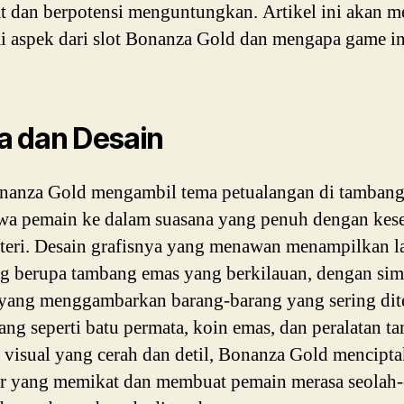
 dan berpotensi menguntungkan. Artikel ini akan m
i aspek dari slot Bonanza Gold dan mengapa game in
 dan Desain
nanza Gold mengambil tema petualangan di tambang
a pemain ke dalam suasana yang penuh dengan kes
teri. Desain grafisnya yang menawan menampilkan la
g berupa tambang emas yang berkilauan, dengan sim
 yang menggambarkan barang-barang yang sering di
ang seperti batu permata, koin emas, dan peralatan t
visual yang cerah dan detil, Bonanza Gold mencipt
r yang memikat dan membuat pemain merasa seolah-