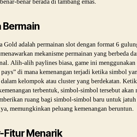
benar-benar berada di tambang emas.
 Bermain
 Gold adalah permainan slot dengan format 6 gulun
, menawarkan mekanisme permainan yang berbeda dar
onal. Alih-alih paylines biasa, game ini menggunakan
r pays” di mana kemenangan terjadi ketika simbol ya
dalam kelompok atau cluster yang berdekatan. Ketik
 kemenangan terbentuk, simbol-simbol tersebut akan
berikan ruang bagi simbol-simbol baru untuk jatuh
nya, memungkinkan peluang kemenangan beruntun.
r-Fitur Menarik