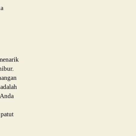
ka
menarik
ibur.
nangan
 adalah
k Anda
patut