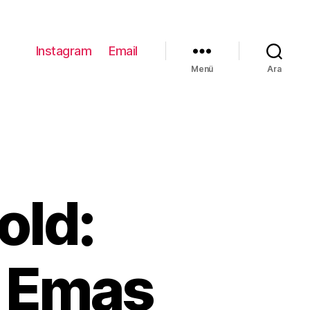
Instagram
Email
Menü
Ara
old:
 Emas