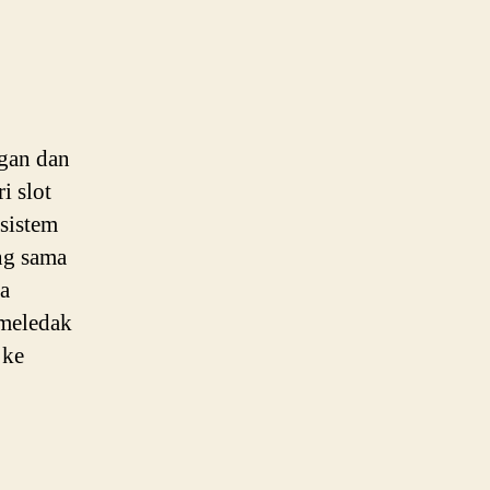
gan dan
i slot
 sistem
ng sama
a
 meledak
 ke