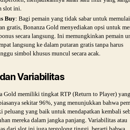
 slot ini.
s Buy
: Bagi pemain yang tidak sabar untuk memulai
an gratis, Bonanza Gold menyediakan opsi untuk m
 bonus secara langsung. Ini memungkinkan pemain u
pat langsung ke dalam putaran gratis tanpa harus
nggu simbol khusus muncul secara acak.
dan Variabilitas
 Gold memiliki tingkat RTP (Return to Player) yang 
 biasanya sekitar 96%, yang menunjukkan bahwa pe
i peluang yang baik untuk mendapatkan kembali se
ruhan mereka dalam jangka panjang. Variabilitas atau
tas dari slot ini juga tergolong tinggi, berarti bahwa