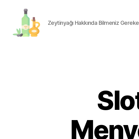
Zeytinyağı Hakkında Bilmeniz Gereke
organik-
zeytinyagi.com
Slo
Meny