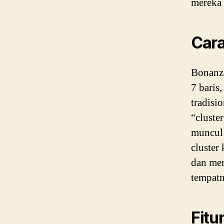
mereka 
Cara
Bonanza
7 baris
tradisi
“cluste
muncul 
cluster
dan mem
tempat
Fitu