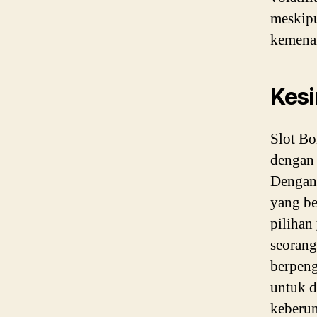
meskipu
kemenan
Kes
Slot B
dengan 
Dengan
yang be
pilihan
seorang
berpeng
untuk d
keberun