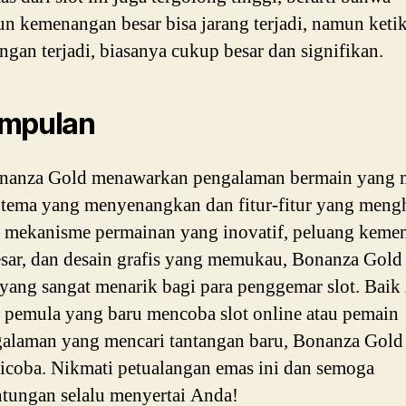
n kemenangan besar bisa jarang terjadi, namun keti
gan terjadi, biasanya cukup besar dan signifikan.
impulan
onanza Gold menawarkan pengalaman bermain yang 
tema yang menyenangkan dan fitur-fitur yang mengh
 mekanisme permainan yang inovatif, peluang keme
sar, dan desain grafis yang memukau, Bonanza Gold
 yang sangat menarik bagi para penggemar slot. Bai
 pemula yang baru mencoba slot online atau pemain
alaman yang mencari tantangan baru, Bonanza Gold 
icoba. Nikmati petualangan emas ini dan semoga
tungan selalu menyertai Anda!