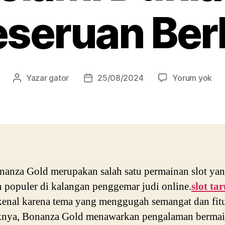
eseruan Ber
Slo
Yazar
gator
25/08/2024
Yorum yok
Yazının
Yazı
Bo
yazarı
tarihi
Gol
Men
Dun
Em
da
Kes
nanza Gold merupakan salah satu permainan slot ya
Ber
 populer di kalangan penggemar judi online.
slot ta
enal karena tema yang menggugah semangat dan fitu
knya, Bonanza Gold menawarkan pengalaman bermai