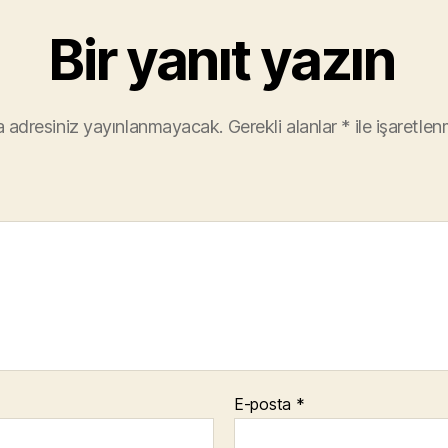
Bir yanıt yazın
 adresiniz yayınlanmayacak.
Gerekli alanlar
*
ile işaretlen
E-posta
*