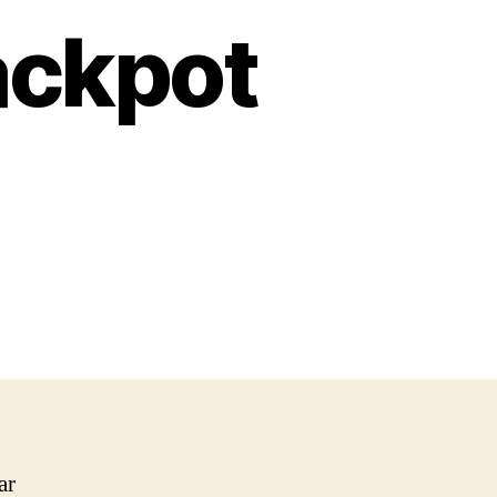
ckpot
t
or
jong
s:
a
menangkan
kpot
ar
ar