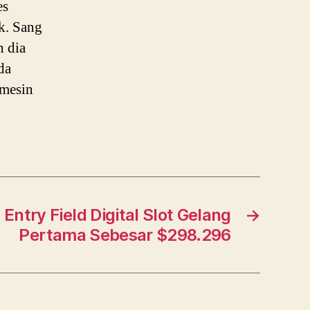
es
k. Sang
h dia
da
 mesin
 Entry Field Digital Slot Gelang
→
Pertama Sebesar $298.296