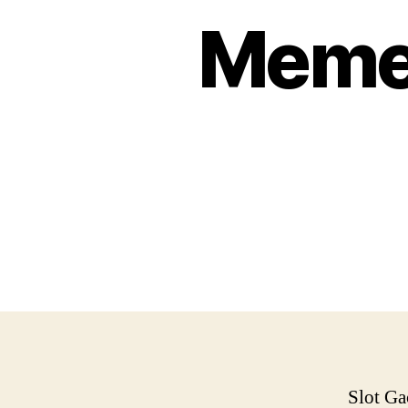
Meme
Slot G