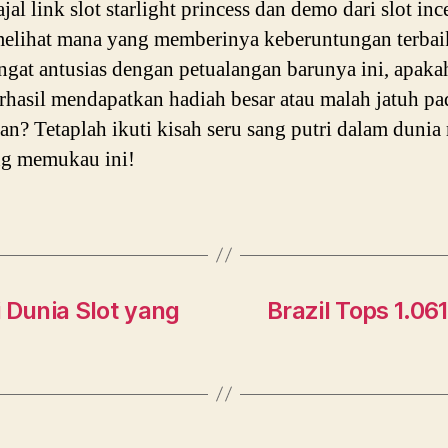
jal link slot starlight princess dan demo dari slot inc
elihat mana yang memberinya keberuntungan terbai
angat antusias dengan petualangan barunya ini, apaka
rhasil mendapatkan hadiah besar atau malah jatuh pa
an? Tetaplah ikuti kisah seru sang putri dalam dunia
ng memukau ini!
 Dunia Slot yang
Brazil Tops 1.061