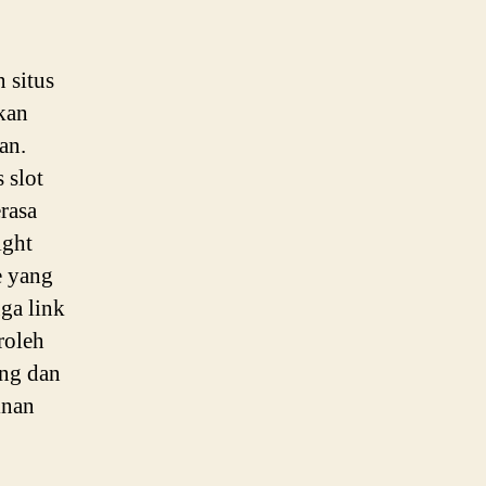
 situs
kan
an.
 slot
rasa
ight
e yang
ga link
roleh
ang dan
inan