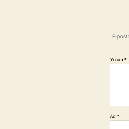
E-posta
Yorum
*
Ad
*