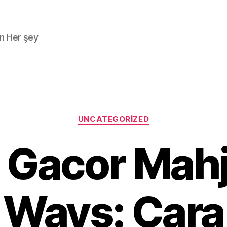
n Her şey
Kategoriler
UNCATEGORIZED
t Gacor Mah
Ways: Cara