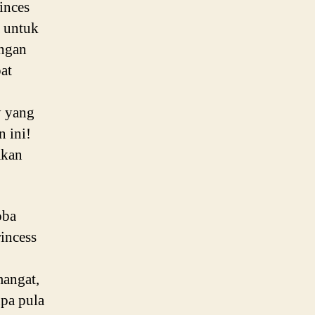
 inces
a untuk
angan
pat
y yang
n ini!
akan
oba
incess
mangat,
upa pula