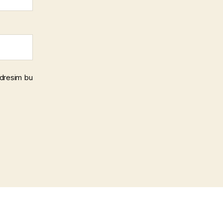
adresim bu