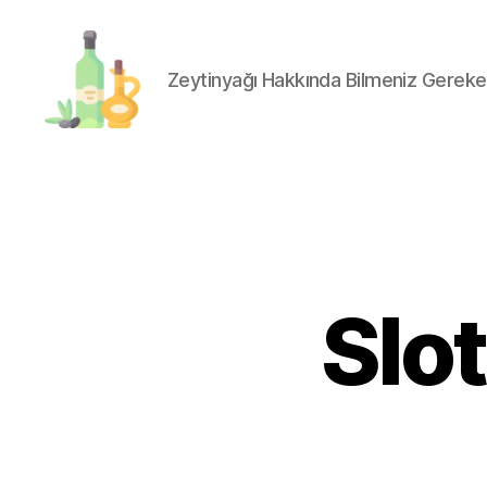
Zeytinyağı Hakkında Bilmeniz Gereke
organik-
zeytinyagi.com
Slo