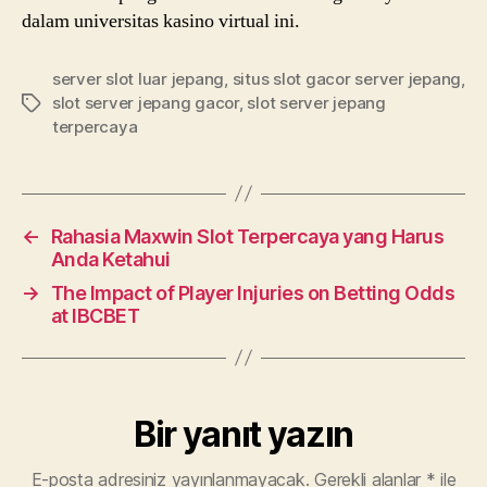
dalam universitas kasino virtual ini.
server slot luar jepang
,
situs slot gacor server jepang
,
slot server jepang gacor
,
slot server jepang
Etiketler
terpercaya
←
Rahasia Maxwin Slot Terpercaya yang Harus
Anda Ketahui
→
The Impact of Player Injuries on Betting Odds
at IBCBET
Bir yanıt yazın
E-posta adresiniz yayınlanmayacak.
Gerekli alanlar
*
ile