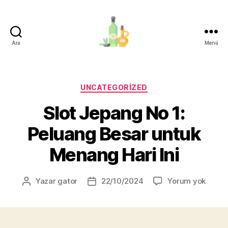
Ara
Menü
organik-
zeytinyagi.com
Kategoriler
UNCATEGORIZED
Slot Jepang No 1:
Peluang Besar untuk
Menang Hari Ini
Slot
Yazar
gator
22/10/2024
Yorum yok
Yazının
Yazı
Jepan
yazarı
tarihi
No
1:
Pelua