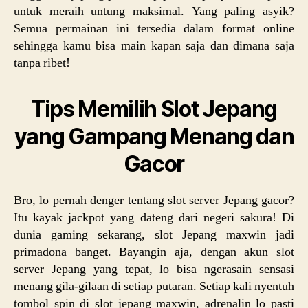
untuk meraih untung maksimal. Yang paling asyik?
Semua permainan ini tersedia dalam format online
sehingga kamu bisa main kapan saja dan dimana saja
tanpa ribet!
Tips Memilih Slot Jepang
yang Gampang Menang dan
Gacor
Bro, lo pernah denger tentang slot server Jepang gacor?
Itu kayak jackpot yang dateng dari negeri sakura! Di
dunia gaming sekarang, slot Jepang maxwin jadi
primadona banget. Bayangin aja, dengan akun slot
server Jepang yang tepat, lo bisa ngerasain sensasi
menang gila-gilaan di setiap putaran. Setiap kali nyentuh
tombol spin di slot jepang maxwin, adrenalin lo pasti