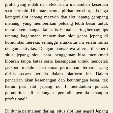
grafis yang indah dan efek suara menambah keseruan
saat bermain. Di antara semua pilihan tersebut, ada juga
kategori slot jepang maxwin dan slot jepang gampang
menang, yang memberikan peluang lebih besar untuk
meraih kemenangan fantastis. Pemain sering berbagi tips
tentang bagaimana menemukan slot gacor jepang di
komunitas mereka, sehingga situs-situs ini selalu ramai
dengan aktivitas. Dengan banyaknya alternatif seperti
situs jepang slot, para penggemar bisa menikmati
hiburan tanpa batas serta kesempatan untuk mencetak
jackpot melalui permainan-permainan terbaru yang
dirilis secara berkala dalam platform ini. Dalam
pencarian akan kesenangan dan keuntungan besar, tak
heran jika slot jepang no 1 menduduki puncak
popularitas di kalangan penjudi pemula maupun
profesional!
Di dunia permainan daring, situs slot luar negeri Jepang