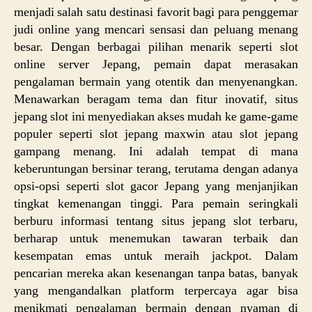
menjadi salah satu destinasi favorit bagi para penggemar
judi online yang mencari sensasi dan peluang menang
besar. Dengan berbagai pilihan menarik seperti slot
online server Jepang, pemain dapat merasakan
pengalaman bermain yang otentik dan menyenangkan.
Menawarkan beragam tema dan fitur inovatif, situs
jepang slot ini menyediakan akses mudah ke game-game
populer seperti slot jepang maxwin atau slot jepang
gampang menang. Ini adalah tempat di mana
keberuntungan bersinar terang, terutama dengan adanya
opsi-opsi seperti slot gacor Jepang yang menjanjikan
tingkat kemenangan tinggi. Para pemain seringkali
berburu informasi tentang situs jepang slot terbaru,
berharap untuk menemukan tawaran terbaik dan
kesempatan emas untuk meraih jackpot. Dalam
pencarian mereka akan kesenangan tanpa batas, banyak
yang mengandalkan platform terpercaya agar bisa
menikmati pengalaman bermain dengan nyaman di