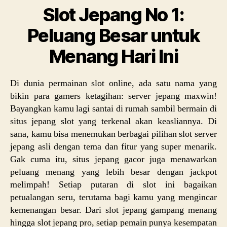
Slot Jepang No 1:
Besar
untuk
Peluang Besar untuk
Mena
Hari
Menang Hari Ini
Ini
Di dunia permainan slot online, ada satu nama yang
bikin para gamers ketagihan: server jepang maxwin!
Bayangkan kamu lagi santai di rumah sambil bermain di
situs jepang slot yang terkenal akan keasliannya. Di
sana, kamu bisa menemukan berbagai pilihan slot server
jepang asli dengan tema dan fitur yang super menarik.
Gak cuma itu, situs jepang gacor juga menawarkan
peluang menang yang lebih besar dengan jackpot
melimpah! Setiap putaran di slot ini bagaikan
petualangan seru, terutama bagi kamu yang mengincar
kemenangan besar. Dari slot jepang gampang menang
hingga slot jepang pro, setiap pemain punya kesempatan