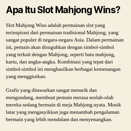
Apa Itu Slot Mahjong Wins?
Slot Mahjong Wins adalah permainan slot yang
terinspirasi dari permainan tradisional Mahjong, yang
sangat populer di negara-negara Asia. Dalam permainan
ini, pemain akan disuguhkan dengan simbol-simbol
yang terkait dengan Mahjong, seperti batu mahjong,
kartu, dan angka-angka. Kombinasi yang tepat dari
simbol-simbol ini menghasilkan berbagai kemenangan
yang menggiurkan.
Grafis yang ditawarkan sangat menarik dan
mengundang, membuat pemain merasa seolah-olah
mereka sedang bermain di meja Mahjong nyata. Musik
latar yang mengasyikkan juga menambah pengalaman
bermain yang lebih mendalam dan menyenangkan.