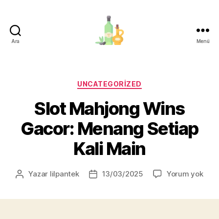
Ara
Menü
organik-
zeytinyagi.com
Kategoriler
UNCATEGORIZED
Slot Mahjong Wins
Gacor: Menang Setiap
Kali Main
Slot
Yazar
lilpantek
13/03/2025
Yorum yok
Yazının
Yazı
Mah
yazarı
tarihi
Win
Gaco
Men