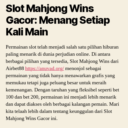
Slot Mahjong Wins
Seti
Kali
Gacor: Menang Setiap
Mai
Kali Main
Permainan slot telah menjadi salah satu pilihan hiburan
paling menarik di dunia perjudian online. Di antara
berbagai pilihan yang tersedia, Slot Mahjong Wins dari
Airbet88
https://anuvad.org/
menonjol sebagai
permainan yang tidak hanya menawarkan grafis yang
memukau tetapi juga peluang besar untuk meraih
kemenangan. Dengan taruhan yang fleksibel seperti bet
100 dan bet 200, permainan ini menjadi lebih menarik
dan dapat diakses oleh berbagai kalangan pemain. Mari
kita telaah lebih dalam tentang keunggulan dari Slot
Mahjong Wins Gacor ini.