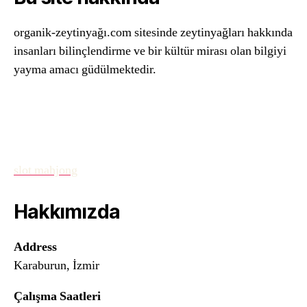
organik-zeytinyağı.com sitesinde zeytinyağları hakkında
insanları bilinçlendirme ve bir kültür mirası olan bilgiyi
yayma amacı güdülmektedir.
slot mahjong
Hakkımızda
Address
Karaburun, İzmir
Çalışma Saatleri