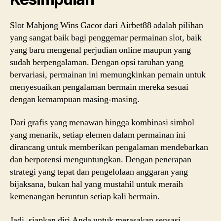
Slot Mahjong Wins Gacor dari Airbet88 adalah pilihan
yang sangat baik bagi penggemar permainan slot, baik
yang baru mengenal perjudian online maupun yang
sudah berpengalaman. Dengan opsi taruhan yang
bervariasi, permainan ini memungkinkan pemain untuk
menyesuaikan pengalaman bermain mereka sesuai
dengan kemampuan masing-masing.
Dari grafis yang menawan hingga kombinasi simbol
yang menarik, setiap elemen dalam permainan ini
dirancang untuk memberikan pengalaman mendebarkan
dan berpotensi menguntungkan. Dengan penerapan
strategi yang tepat dan pengelolaan anggaran yang
bijaksana, bukan hal yang mustahil untuk meraih
kemenangan beruntun setiap kali bermain.
Jadi, siapkan diri Anda untuk merasakan sensasi