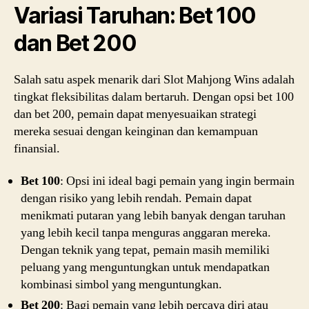
Variasi Taruhan: Bet 100
dan Bet 200
Salah satu aspek menarik dari Slot Mahjong Wins adalah
tingkat fleksibilitas dalam bertaruh. Dengan opsi bet 100
dan bet 200, pemain dapat menyesuaikan strategi
mereka sesuai dengan keinginan dan kemampuan
finansial.
Bet 100
: Opsi ini ideal bagi pemain yang ingin bermain
dengan risiko yang lebih rendah. Pemain dapat
menikmati putaran yang lebih banyak dengan taruhan
yang lebih kecil tanpa menguras anggaran mereka.
Dengan teknik yang tepat, pemain masih memiliki
peluang yang menguntungkan untuk mendapatkan
kombinasi simbol yang menguntungkan.
Bet 200
: Bagi pemain yang lebih percaya diri atau