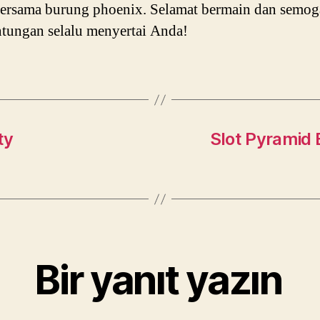
ersama burung phoenix. Selamat bermain dan semog
tungan selalu menyertai Anda!
ty
Slot Pyramid
Bir yanıt yazın