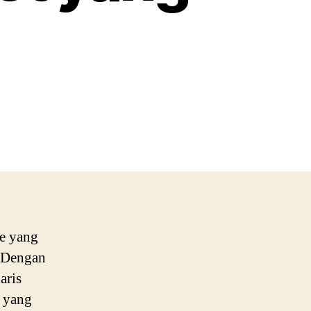
lot
hoenix
ses:
eajaiban
ame
lot
ang
emikat
ne yang
 Dengan
aris
 yang