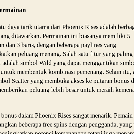
Permainan
atu daya tarik utama dari Phoenix Rises adalah berbag
ang ditawarkan. Permainan ini biasanya memiliki 5
n dan 3 baris, dengan beberapa paylines yang
atkan peluang menang. Salah satu fitur yang paling
 adalah simbol Wild yang dapat menggantikan simb
 untuk membentuk kombinasi pemenang. Selain itu, 
mbol Scatter yang membuka akses ke putaran bonus d
memberikan peluang lebih besar untuk meraih kemen
 bonus dalam Phoenix Rises sangat menarik. Pemain
gkan beberapa free spins dengan pengganda, yang 
meningkatkan potensi kemenangan tetapi juga mena