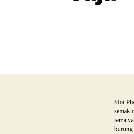
Slot Ph
semaki
tema ya
burung