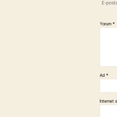
E-posta
Yorum
*
Ad
*
İnternet s