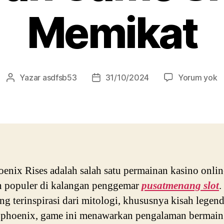
Memikat
S
Yazar
asdfsb53
31/10/2024
Yorum yok
Yazının
Yazı
P
yazarı
tarihi
Ri
K
G
S
y
M
oenix Rises adalah salah satu permainan kasino onli
n populer di kalangan penggemar
pusatmenang slot
.
ng terinspirasi dari mitologi, khususnya kisah legend
 phoenix, game ini menawarkan pengalaman bermain