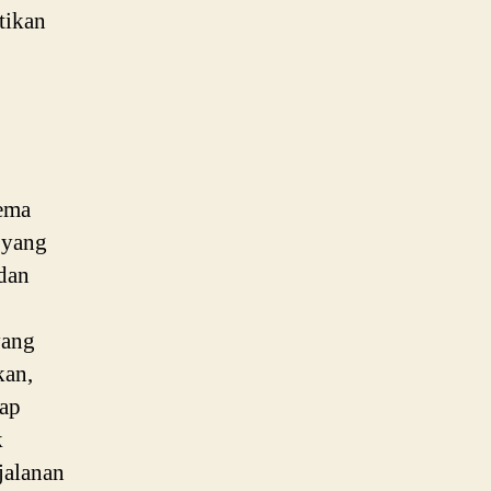
tikan
tema
 yang
dan
yang
kan,
iap
k
jalanan