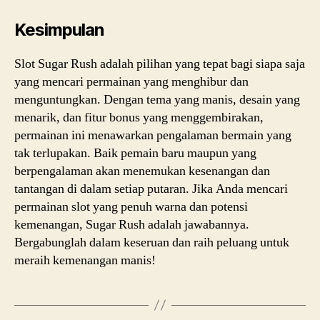
Kesimpulan
Slot Sugar Rush adalah pilihan yang tepat bagi siapa saja
yang mencari permainan yang menghibur dan
menguntungkan. Dengan tema yang manis, desain yang
menarik, dan fitur bonus yang menggembirakan,
permainan ini menawarkan pengalaman bermain yang
tak terlupakan. Baik pemain baru maupun yang
berpengalaman akan menemukan kesenangan dan
tantangan di dalam setiap putaran. Jika Anda mencari
permainan slot yang penuh warna dan potensi
kemenangan, Sugar Rush adalah jawabannya.
Bergabunglah dalam keseruan dan raih peluang untuk
meraih kemenangan manis!