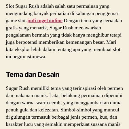
di
Slot Sugar Rush adalah salah satu permainan yang
Dunia
mengundang banyak perhatian di kalangan penggemar
Perma
game slot.
judi togel online
Dengan tema yang ceria dan
grafis yang menarik, Sugar Rush menawarkan
pengalaman bermain yang tidak hanya menghibur tetapi
juga berpotensi memberikan kemenangan besar. Mari
kita eksplor lebih dalam tentang apa yang membuat slot
ini begitu istimewa.
Tema dan Desain
Sugar Rush memiliki tema yang terinspirasi oleh permen
dan makanan manis. Latar belakang permainan dipenuhi
dengan warna-warni cerah, yang menggambarkan dunia
penuh gula dan kelezatan. Simbol-simbol yang muncul
di gulungan termasuk berbagai jenis permen, kue, dan
karakter lucu yang semakin memperkuat suasana manis