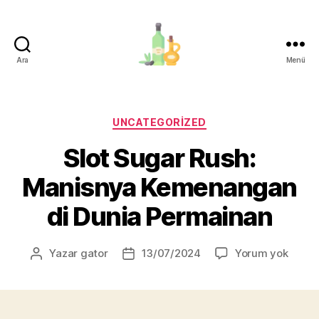
Ara
Menü
organik-
zeytinyagi.com
Kategoriler
UNCATEGORIZED
Slot Sugar Rush:
Manisnya Kemenangan
di Dunia Permainan
Slot
Yazar
gator
13/07/2024
Yorum yok
Yazının
Yazı
Sugar
yazarı
tarihi
Rush:
Manis
Keme