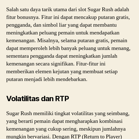
Salah satu daya tarik utama dari slot Sugar Rush adalah
fitur bonusnya. Fitur ini dapat mencakup putaran gratis,
pengganda, dan simbol liar yang dapat membantu
meningkatkan peluang pemain untuk mendapatkan
kemenangan. Misalnya, selama putaran gratis, pemain
dapat memperoleh lebih banyak peluang untuk menang,
sementara pengganda dapat meningkatkan jumlah
kemenangan secara signifikan. Fitur-fitur ini
memberikan elemen kejutan yang membuat setiap
putaran menjadi lebih mendebarkan.
Volatilitas dan RTP
Sugar Rush memiliki tingkat volatilitas yang seimbang,
yang berarti pemain dapat mengharapkan kombinasi
kemenangan yang cukup sering, meskipun jumlahnya
mungkin bervariasi. Dengan RTP (Return to Player)