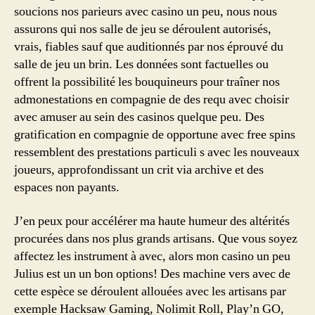
soucions nos parieurs avec casino un peu, nous nous
assurons qui nos salle de jeu se déroulent autorisés,
vrais, fiables sauf que auditionnés par nos éprouvé du
salle de jeu un brin. Les données sont factuelles ou
offrent la possibilité les bouquineurs pour traîner nos
admonestations en compagnie de des requ avec choisir
avec amuser au sein des casinos quelque peu. Des
gratification en compagnie de opportune avec free spins
ressemblent des prestations particuli s avec les nouveaux
joueurs, approfondissant un crit via archive et des
espaces non payants.
J’en peux pour accélérer ma haute humeur des altérités
procurées dans nos plus grands artisans. Que vous soyez
affectez les instrument à avec, alors mon casino un peu
Julius est un un bon options! Des machine vers avec de
cette espèce se déroulent allouées avec les artisans par
exemple Hacksaw Gaming, Nolimit Roll, Play’n GO,