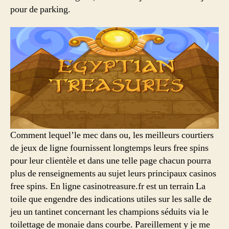
pour de parking.
Comment lequel’le mec dans ou, les meilleurs courtiers
de jeux de ligne fournissent longtemps leurs free spins
pour leur clientèle et dans une telle page chacun pourra
plus de renseignements au sujet leurs principaux casinos
free spins. En ligne casinotreasure.fr est un terrain La
toile que engendre des indications utiles sur les salle de
jeu un tantinet concernant les champions séduits via le
toilettage de monaie dans courbe. Pareillement y je me