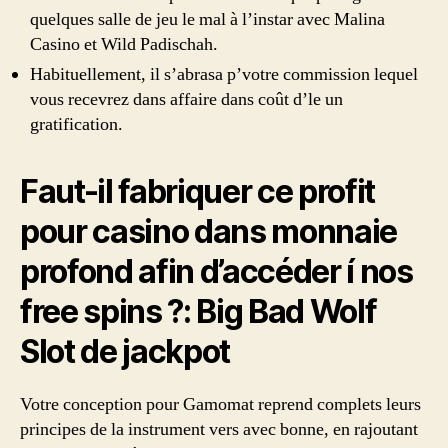
quelques salle de jeu le mal à l’instar avec Malina
Casino et Wild Padischah.
Habituellement, il s’abrasa p’votre commission lequel
vous recevrez dans affaire dans coût d’le un
gratification.
Faut-il fabriquer ce profit
pour casino dans monnaie
profond afin d’accéder í nos
free spins ?: Big Bad Wolf
Slot de jackpot
Votre conception pour Gamomat reprend complets leurs
principes de la instrument vers avec bonne, en rajoutant