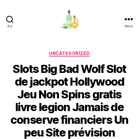
Ara
Menü
organik-
zeytinyagi.com
Kategoriler
UNCATEGORIZED
Slots Big Bad Wolf Slot
de jackpot Hollywood
Jeu Non Spins gratis
livre legion Jamais de
conserve financiers Un
peu Site prévision