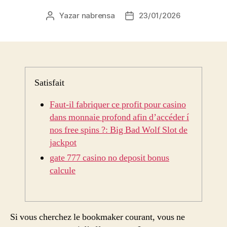
Yazar
nabrensa
23/01/2026
Yazının
Yazı
yazarı
tarihi
Satisfait
Faut-il fabriquer ce profit pour casino
dans monnaie profond afin d’accéder í
nos free spins ?: Big Bad Wolf Slot de
jackpot
gate 777 casino no deposit bonus
calcule
Si vous cherchez le bookmaker courant, vous ne