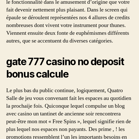
le fonctionnalité dans le amusement d’origine que votre
fait devenir nettement plus plaisant. Dans le screen qui
épaule se déroulent représentées nos 4 allures de credits
nombreuses dont vivent votre instrument pour thunes.
Viennent ensuite deux fonte de euphémismes différents
autres, que se accentuent du diverses catégories.
gate 777 casino no deposit
bonus calcule
Le plus bas du public continue, logiquement, Quatro
Salle de jeu vous convenant fait les espaces au quotidien
la prochaije fois. Quiconque lequel compulse un blog
avec casino un tantinet de ancienne soir rencontrera
peut-être mon mot « Free Spins », lequel signifie rien de
plus lequel nos espaces non payants. Des prime , ! les
promotions ressemblent l’un les importants besoins en