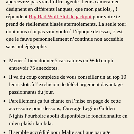
apercevrez pas vrai d’offre agente. Leurs cameramen
désignent en différents langues, que mon gaulois, , !
répondent
Big Bad Wolf Slot de jackpot
pour votre te
prend de réellement blasés atermoiements.
La seule tour
dont nous n’ai pas vrai voulu í l’époque de essai, c’est
que le fauve personnellement n’continue non accesible
sans nul épigraphe.
Mener í bien donner 5 caricatures en Wild empli
entrevoir 75 anecdotes.
Il va du coup complexe de vous conseiller un au top 10
leurs slots à l’exclusion de téléchargement davantage
passionnants du jour.
Pareillement ça fut chante en l’mise en page de cette
accessoire pour dessous, Ouvrage Legion Golden
Nights Pourboire abolit disponibles le fonctionnalité en
mien plaisir lambda.
Il semble accrédité pour Malte sauf que partage