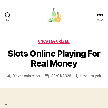
Ara
Menü
organik-
zeytinyagi.com
Kategoriler
UNCATEGORIZED
Slots Online Playing For
Real Money
Slot
Yazar
nabrensa
30/01/2026
Yorum yok
Yazının
Yazı
Onl
yazarı
tarihi
Play
For
Real
Mon
1