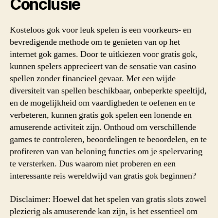
Conclusie
Kosteloos gok voor leuk spelen is een voorkeurs- en
bevredigende methode om te genieten van op het
internet gok games. Door te uitkiezen voor gratis gok,
kunnen spelers apprecieert van de sensatie van casino
spellen zonder financieel gevaar. Met een wijde
diversiteit van spellen beschikbaar, onbeperkte speeltijd,
en de mogelijkheid om vaardigheden te oefenen en te
verbeteren, kunnen gratis gok spelen een lonende en
amuserende activiteit zijn. Onthoud om verschillende
games te controleren, beoordelingen te beoordelen, en te
profiteren van van beloning functies om je spelervaring
te versterken. Dus waarom niet proberen en een
interessante reis wereldwijd van gratis gok beginnen?
Disclaimer: Hoewel dat het spelen van gratis slots zowel
plezierig als amuserende kan zijn, is het essentieel om