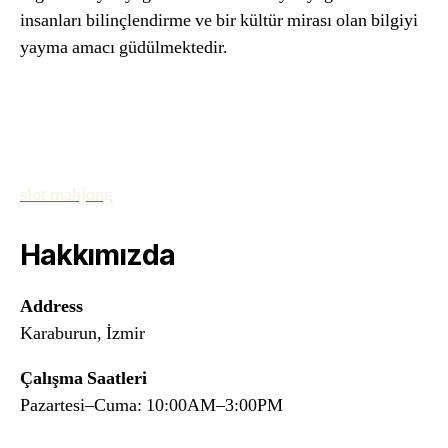
insanları bilinçlendirme ve bir kültür mirası olan bilgiyi
yayma amacı güdülmektedir.
slot mahjong
Hakkımızda
Address
Karaburun, İzmir
Çalışma Saatleri
Pazartesi–Cuma: 10:00AM–3:00PM