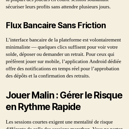
sécuriser leurs profits sans attendre plusieurs jours.
Flux Bancaire Sans Friction
L’interface bancaire de la plateforme est volontairement
minimaliste — quelques clics suffisent pour voir votre
solde, déposer ou demander un retrait. Pour ceux qui
préfèrent jouer sur mobile, l’application Android dédiée
offre des notifications en temps réel pour l’approbation
des dépôts et la confirmation des retraits.
Jouer Malin : Gérer le Risque
en Rythme Rapide
Les sessions courtes exigent une mentalité de risque