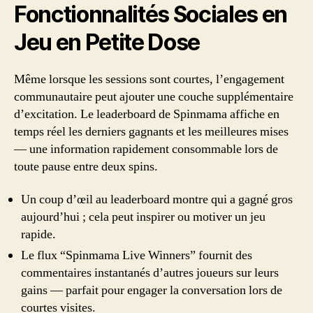
Fonctionnalités Sociales en
Jeu en Petite Dose
Même lorsque les sessions sont courtes, l’engagement
communautaire peut ajouter une couche supplémentaire
d’excitation. Le leaderboard de Spinmama affiche en
temps réel les derniers gagnants et les meilleures mises
— une information rapidement consommable lors de
toute pause entre deux spins.
Un coup d’œil au leaderboard montre qui a gagné gros
aujourd’hui ; cela peut inspirer ou motiver un jeu
rapide.
Le flux “Spinmama Live Winners” fournit des
commentaires instantanés d’autres joueurs sur leurs
gains — parfait pour engager la conversation lors de
courtes visites.