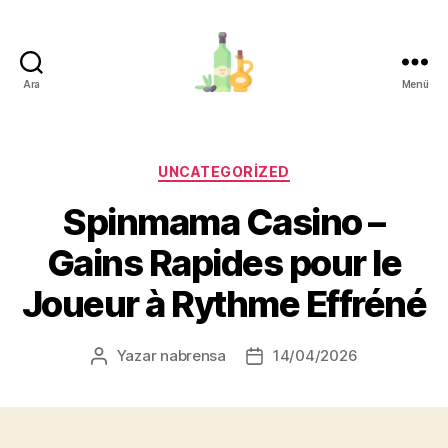
Ara
Menü
organik-
zeytinyagi.com
Kategoriler
UNCATEGORIZED
Spinmama Casino –
Gains Rapides pour le
Joueur à Rythme Effréné
Yazar
nabrensa
14/04/2026
Yazının
Yazı
yazarı
tarihi