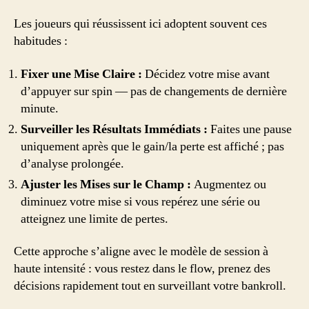
Les joueurs qui réussissent ici adoptent souvent ces
habitudes :
Fixer une Mise Claire :
Décidez votre mise avant
d’appuyer sur spin — pas de changements de dernière
minute.
Surveiller les Résultats Immédiats :
Faites une pause
uniquement après que le gain/la perte est affiché ; pas
d’analyse prolongée.
Ajuster les Mises sur le Champ :
Augmentez ou
diminuez votre mise si vous repérez une série ou
atteignez une limite de pertes.
Cette approche s’aligne avec le modèle de session à
haute intensité : vous restez dans le flow, prenez des
décisions rapidement tout en surveillant votre bankroll.