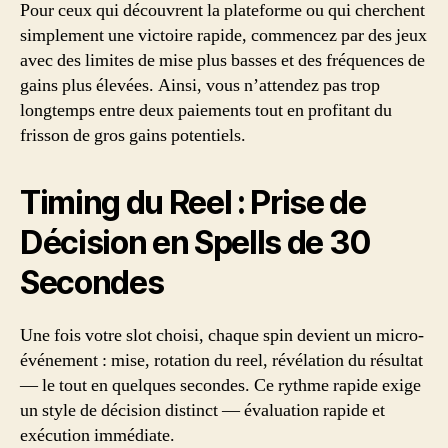
Pour ceux qui découvrent la plateforme ou qui cherchent
simplement une victoire rapide, commencez par des jeux
avec des limites de mise plus basses et des fréquences de
gains plus élevées. Ainsi, vous n’attendez pas trop
longtemps entre deux paiements tout en profitant du
frisson de gros gains potentiels.
Timing du Reel : Prise de
Décision en Spells de 30
Secondes
Une fois votre slot choisi, chaque spin devient un micro-
événement : mise, rotation du reel, révélation du résultat
— le tout en quelques secondes. Ce rythme rapide exige
un style de décision distinct — évaluation rapide et
exécution immédiate.