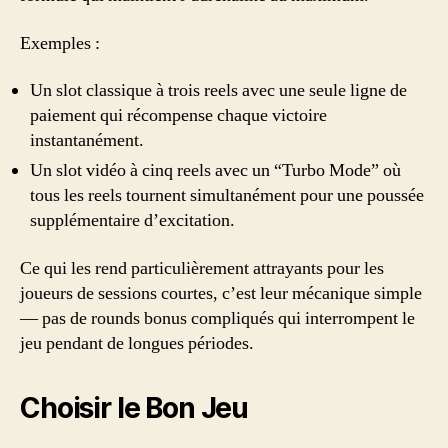
Exemples :
Un slot classique à trois reels avec une seule ligne de
paiement qui récompense chaque victoire
instantanément.
Un slot vidéo à cinq reels avec un “Turbo Mode” où
tous les reels tournent simultanément pour une poussée
supplémentaire d’excitation.
Ce qui les rend particulièrement attrayants pour les
joueurs de sessions courtes, c’est leur mécanique simple
— pas de rounds bonus compliqués qui interrompent le
jeu pendant de longues périodes.
Choisir le Bon Jeu