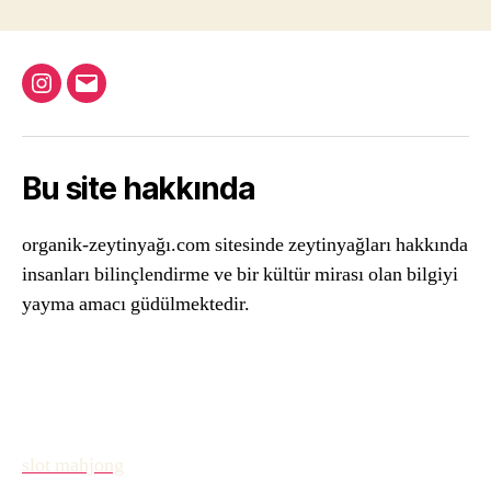
Instagram
Email
Bu site hakkında
organik-zeytinyağı.com sitesinde zeytinyağları hakkında
insanları bilinçlendirme ve bir kültür mirası olan bilgiyi
yayma amacı güdülmektedir.
slot mahjong