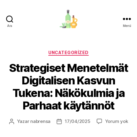
Ara
Menü
organik-
zeytinyagi.com
Kategoriler
UNCATEGORIZED
Strategiset Menetelmät
Digitalisen Kasvun
Tukena: Näkökulmia ja
Parhaat käytännöt
Stra
Yazar
nabrensa
17/04/2025
Yorum yok
Yazının
Yazı
Men
yazarı
tarihi
Digi