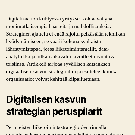
Kas
Tuk
Näk
Digitalisaation kiihtyessä yritykset kohtaavat yhä
ja
monimutkaisempia haasteita ja mahdollisuuksia.
Par
Strateginen ajattelu ei enää rajoitu pelkästään tekniikan
käy
hyödyntämiseen; se vaatii kokonaisvaltaista
lähestymistapaa, jossa liiketoimintamallit, data-
analytiikka ja pitkän aikavälin tavoitteet nivoutuvat
toisiinsa. Artikkeli tarjoaa syvällisen katsauksen
digitaalisen kasvun strategioihin ja esittelee, kuinka
organisaatiot voivat kehittää kilpailuetuaan.
Digitalisen kasvun
strategian peruspilarit
Perinteisten liiketoimintastrategioiden rinnalla
digitalisen kasvun edistäminen edellyttää innovatiivisia