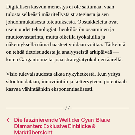
Digitalisen kasvun menestys ei ole sattumaa, vaan
tulosta selkeästi määritellystä strategiasta ja sen
johdonmukaisesta toteutuksesta. Obstakkeleita ovat
usein uudet teknologiat, henkilöstön osaaminen ja
muutosvastarinta, mutta oikeilla työkaluilla ja
näkemyksellä nämä haasteet voidaan voittaa. Tärkeintä
on tehdä tietoisuudesta ja analyyseistä arkipäivää —
kuten Gargantoonz tarjoaa strategiatyökalujen äärellä.
Visio tulevaisuudesta alkaa nykyhetkestä. Kun yritys
sitoutuu dataan, innovointiin ja ketteryyteen, potentiaali
kasvaa vähintäänkin eksponentiaalisesti.
←
Die faszinierende Welt der Cyan-Blaue
Diamanten: Exklusive Einblicke &
Marktübersicht