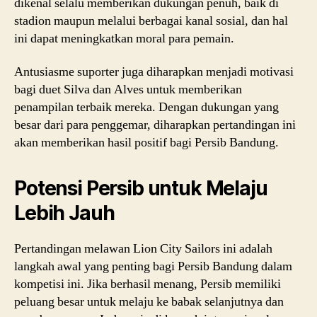
dikenal selalu memberikan dukungan penuh, baik di
stadion maupun melalui berbagai kanal sosial, dan hal
ini dapat meningkatkan moral para pemain.
Antusiasme suporter juga diharapkan menjadi motivasi
bagi duet Silva dan Alves untuk memberikan
penampilan terbaik mereka. Dengan dukungan yang
besar dari para penggemar, diharapkan pertandingan ini
akan memberikan hasil positif bagi Persib Bandung.
Potensi Persib untuk Melaju
Lebih Jauh
Pertandingan melawan Lion City Sailors ini adalah
langkah awal yang penting bagi Persib Bandung dalam
kompetisi ini. Jika berhasil menang, Persib memiliki
peluang besar untuk melaju ke babak selanjutnya dan