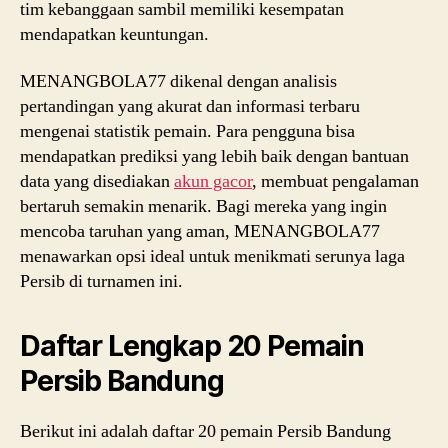
tim kebanggaan sambil memiliki kesempatan
mendapatkan keuntungan.
MENANGBOLA77 dikenal dengan analisis
pertandingan yang akurat dan informasi terbaru
mengenai statistik pemain. Para pengguna bisa
mendapatkan prediksi yang lebih baik dengan bantuan
data yang disediakan
akun gacor
, membuat pengalaman
bertaruh semakin menarik. Bagi mereka yang ingin
mencoba taruhan yang aman, MENANGBOLA77
menawarkan opsi ideal untuk menikmati serunya laga
Persib di turnamen ini.
Daftar Lengkap 20 Pemain
Persib Bandung
Berikut ini adalah daftar 20 pemain Persib Bandung