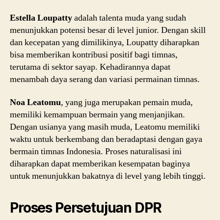
Estella Loupatty
adalah talenta muda yang sudah
menunjukkan potensi besar di level junior. Dengan skill
dan kecepatan yang dimilikinya, Loupatty diharapkan
bisa memberikan kontribusi positif bagi timnas,
terutama di sektor sayap. Kehadirannya dapat
menambah daya serang dan variasi permainan timnas.
Noa Leatomu
, yang juga merupakan pemain muda,
memiliki kemampuan bermain yang menjanjikan.
Dengan usianya yang masih muda, Leatomu memiliki
waktu untuk berkembang dan beradaptasi dengan gaya
bermain timnas Indonesia. Proses naturalisasi ini
diharapkan dapat memberikan kesempatan baginya
untuk menunjukkan bakatnya di level yang lebih tinggi.
Proses Persetujuan DPR