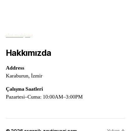
slot mahjong
Hakkımızda
Address
Karaburun, İzmir
Çalışma Saatleri
Pazartesi–Cuma: 10:00AM–3:00PM
© 2026
organik-zeytinyagi.com
Yukarı
↑