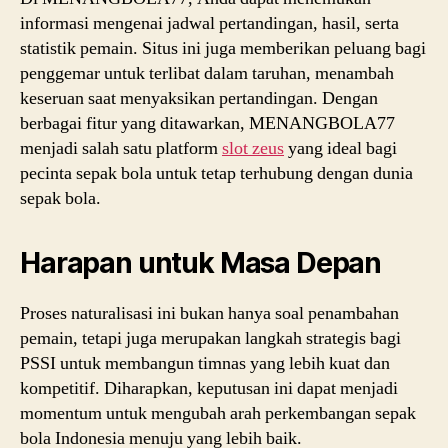
informasi mengenai jadwal pertandingan, hasil, serta
statistik pemain. Situs ini juga memberikan peluang bagi
penggemar untuk terlibat dalam taruhan, menambah
keseruan saat menyaksikan pertandingan. Dengan
berbagai fitur yang ditawarkan, MENANGBOLA77
menjadi salah satu platform
slot zeus
yang ideal bagi
pecinta sepak bola untuk tetap terhubung dengan dunia
sepak bola.
Harapan untuk Masa Depan
Proses naturalisasi ini bukan hanya soal penambahan
pemain, tetapi juga merupakan langkah strategis bagi
PSSI untuk membangun timnas yang lebih kuat dan
kompetitif. Diharapkan, keputusan ini dapat menjadi
momentum untuk mengubah arah perkembangan sepak
bola Indonesia menuju yang lebih baik.