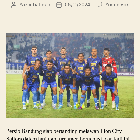
Dafta
Yazar
batman
05/11/2024
Yorum yok
Yazının
Yazı
Pema
yazarı
tarihi
Persi
untu
Lion
City
Sailo
Silva
Alve
Anda
Persib Bandung siap bertanding melawan Lion City
Sailors dalam lanjutan turnamen bergengsi, dan kali ini