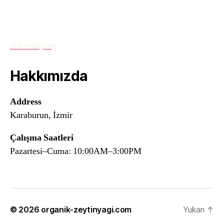
slot mahjong
Hakkımızda
Address
Karaburun, İzmir
Çalışma Saatleri
Pazartesi–Cuma: 10:00AM–3:00PM
© 2026
organik-zeytinyagi.com
Yukarı
↑