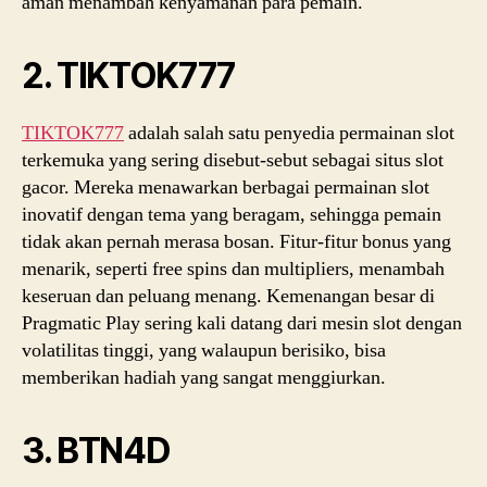
aman menambah kenyamanan para pemain.
2.
TIKTOK777
TIKTOK777
adalah salah satu penyedia permainan slot
terkemuka yang sering disebut-sebut sebagai situs slot
gacor. Mereka menawarkan berbagai permainan slot
inovatif dengan tema yang beragam, sehingga pemain
tidak akan pernah merasa bosan. Fitur-fitur bonus yang
menarik, seperti free spins dan multipliers, menambah
keseruan dan peluang menang. Kemenangan besar di
Pragmatic Play sering kali datang dari mesin slot dengan
volatilitas tinggi, yang walaupun berisiko, bisa
memberikan hadiah yang sangat menggiurkan.
3.
BTN4D