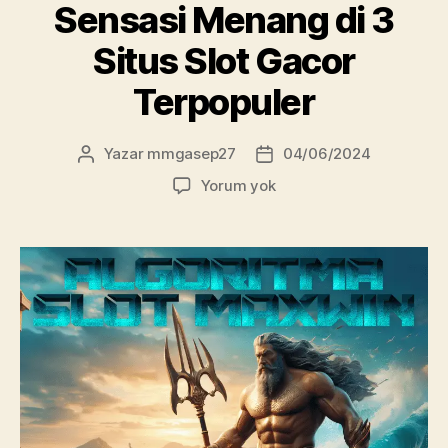
Sensasi Menang di 3
Situs Slot Gacor
Terpopuler
Yazar
mmgasep27
04/06/2024
Yazının
Yazı
yazarı
tarihi
Sensasi
Yorum yok
Menang
di
3
Situs
Slot
Gacor
Terpopuler