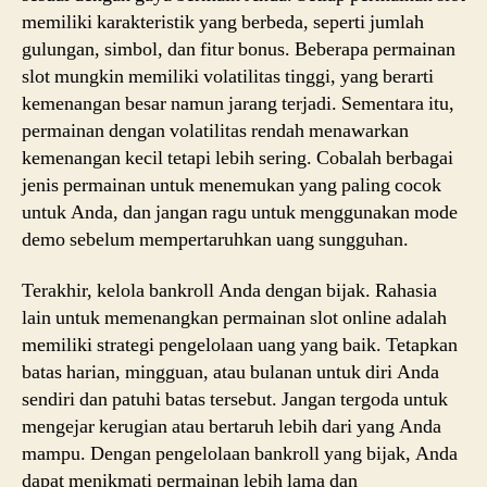
memiliki karakteristik yang berbeda, seperti jumlah
gulungan, simbol, dan fitur bonus. Beberapa permainan
slot mungkin memiliki volatilitas tinggi, yang berarti
kemenangan besar namun jarang terjadi. Sementara itu,
permainan dengan volatilitas rendah menawarkan
kemenangan kecil tetapi lebih sering. Cobalah berbagai
jenis permainan untuk menemukan yang paling cocok
untuk Anda, dan jangan ragu untuk menggunakan mode
demo sebelum mempertaruhkan uang sungguhan.
Terakhir, kelola bankroll Anda dengan bijak. Rahasia
lain untuk memenangkan permainan slot online adalah
memiliki strategi pengelolaan uang yang baik. Tetapkan
batas harian, mingguan, atau bulanan untuk diri Anda
sendiri dan patuhi batas tersebut. Jangan tergoda untuk
mengejar kerugian atau bertaruh lebih dari yang Anda
mampu. Dengan pengelolaan bankroll yang bijak, Anda
dapat menikmati permainan lebih lama dan