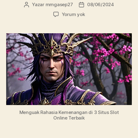
Yazar
mmgasep27
08/06/2024
Yazının
Yazı
yazarı
tarihi
Menguak
Yorum yok
Rahasia
Kemenangan
di
3
Situs
Slot
Online
Terbaik
Menguak Rahasia Kemenangan di 3 Situs Slot
Online Terbaik