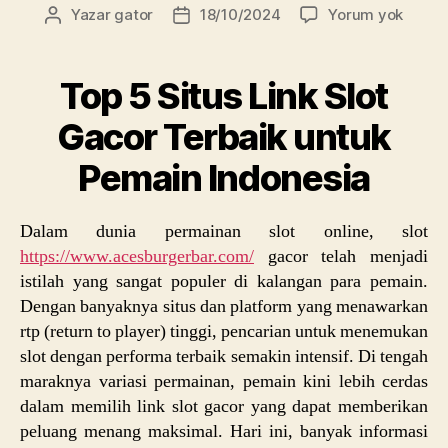
Top
Yazar
gator
18/10/2024
Yorum yok
Yazının
Yazı
5
yazarı
tarihi
Situs
Link
Top 5 Situs Link Slot
Slot
Gacor
Gacor Terbaik untuk
Terbai
Pemain Indonesia
untuk
Pemai
Indon
Dalam dunia permainan slot online, slot
https://www.acesburgerbar.com/
gacor telah menjadi
istilah yang sangat populer di kalangan para pemain.
Dengan banyaknya situs dan platform yang menawarkan
rtp (return to player) tinggi, pencarian untuk menemukan
slot dengan performa terbaik semakin intensif. Di tengah
maraknya variasi permainan, pemain kini lebih cerdas
dalam memilih link slot gacor yang dapat memberikan
peluang menang maksimal. Hari ini, banyak informasi