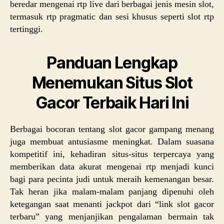
beredar mengenai rtp live dari berbagai jenis mesin slot,
termasuk rtp pragmatic dan sesi khusus seperti slot rtp
tertinggi.
Panduan Lengkap
Menemukan Situs Slot
Gacor Terbaik Hari Ini
Berbagai bocoran tentang slot gacor gampang menang
juga membuat antusiasme meningkat. Dalam suasana
kompetitif ini, kehadiran situs-situs terpercaya yang
memberikan data akurat mengenai rtp menjadi kunci
bagi para pecinta judi untuk meraih kemenangan besar.
Tak heran jika malam-malam panjang dipenuhi oleh
ketegangan saat menanti jackpot dari “link slot gacor
terbaru” yang menjanjikan pengalaman bermain tak