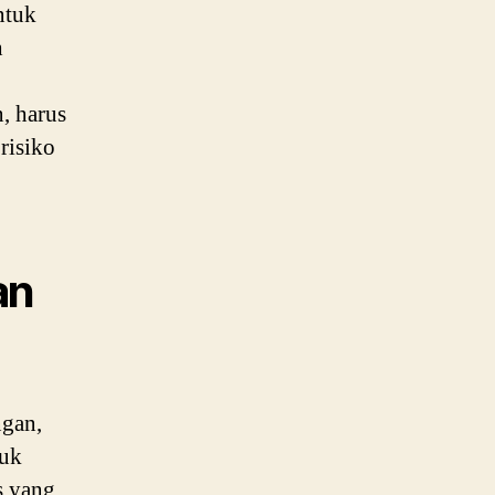
ntuk
h
, harus
risiko
an
ngan,
tuk
s yang