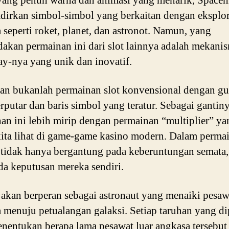
yang penuh warna dan animasi yang menarik, Space
irkan simbol-simbol yang berkaitan dengan eksplora
 seperti roket, planet, dan astronot. Namun, yang
kan permainan ini dari slot lainnya adalah mekani
y-nya yang unik dan inovatif.
n bukanlah permainan slot konvensional dengan g
rputar dan baris simbol yang teratur. Sebagai gantiny
an ini lebih mirip dengan permainan “multiplier” ya
kita lihat di game-game kasino modern. Dalam permai
tidak hanya bergantung pada keberuntungan semata, 
da keputusan mereka sendiri.
akan berperan sebagai astronaut yang menaiki pesaw
 menuju petualangan galaksi. Setiap taruhan yang d
nentukan berapa lama pesawat luar angkasa tersebut 