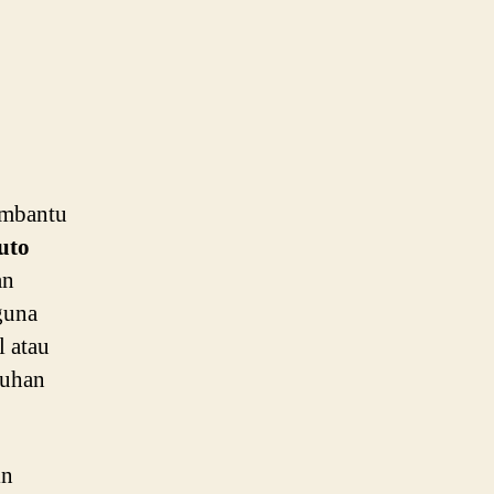
embantu
uto
an
guna
 atau
ruhan
in