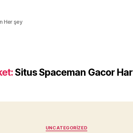
n Her şey
ket:
Situs Spaceman Gacor Hari
Kategoriler
UNCATEGORIZED