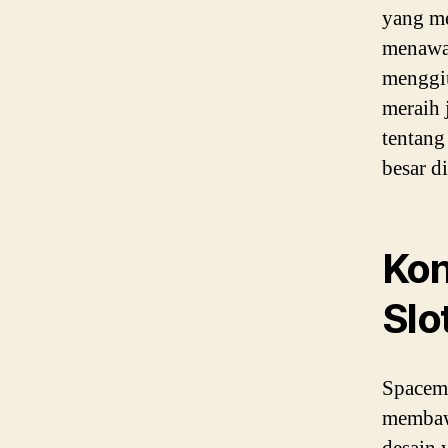
yang m
menawar
menggiu
meraih 
tentang
besar d
Kon
Slo
Spacema
membawa