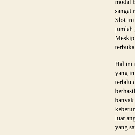
modal b
sangat 
Slot in
jumlah 
Meskipu
terbuka 
Hal ini
yang in
terlalu
berhasi
banyak 
keberun
luar an
yang sa