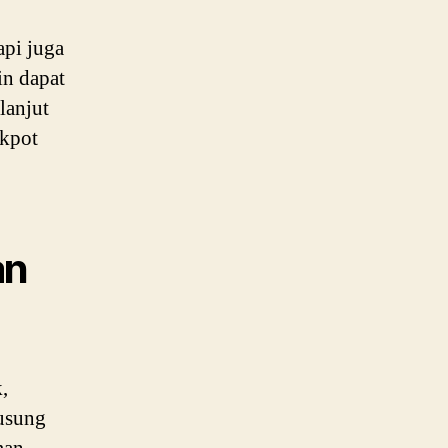
api juga
n dapat
lanjut
ckpot
an
,
usung