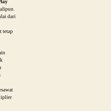
lay
alipun.
ai dari
 tetap
ain
ek
u
m
pesawat
iplier