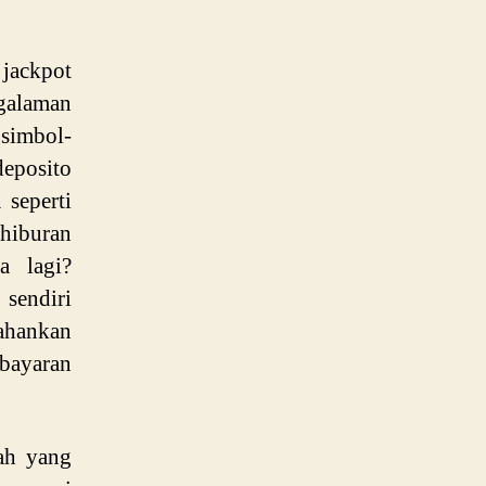
jackpot
galaman
simbol-
deposito
 seperti
 hiburan
a lagi?
sendiri
ahankan
mbayaran
lah yang