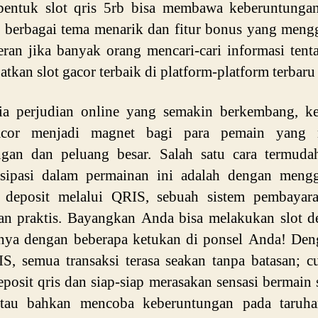
bentuk slot qris 5rb bisa membawa keberuntungan
berbagai tema menarik dan fitur bonus yang meng
eran jika banyak orang mencari-cari informasi tent
tkan slot gacor terbaik di platform-platform terbaru 
ia perjudian online yang semakin berkembang, ke
acor menjadi magnet bagi para pemain yang 
ngan dan peluang besar. Salah satu cara termuda
tisipasi dalam permainan ini adalah dengan meng
 deposit melalui QRIS, sebuah sistem pembayar
an praktis. Bayangkan Anda bisa melakukan slot d
nya dengan beberapa ketukan di ponsel Anda! Den
S, semua transaksi terasa seakan tanpa batasan; c
eposit qris dan siap-siap merasakan sensasi bermain s
tau bahkan mencoba keberuntungan pada taruha