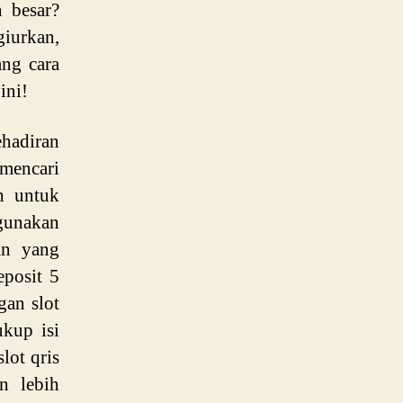
 besar?
giurkan,
ang cara
ini!
hadiran
mencari
h untuk
gunakan
an yang
eposit 5
gan slot
ukup isi
lot qris
n lebih