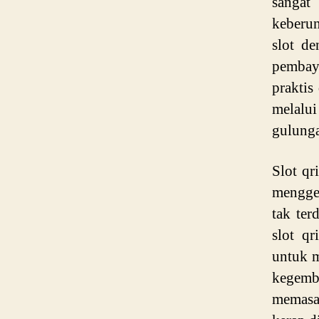
sanga
keberu
slot d
pembay
prakti
melalu
gulunga
Slot qr
mengge
tak ter
slot q
untuk 
kegembi
memasa