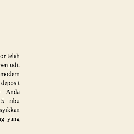
or telah
enjudi.
 modern
 deposit
an Anda
 5 ribu
syikkan
ng yang