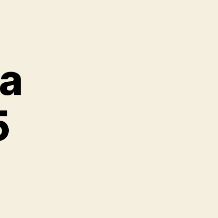
uk
it
simal
a
5