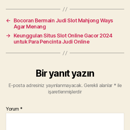
←
Bocoran Bermain Judi Slot Mahjong Ways
Agar Menang
→
Keunggulan Situs Slot Online Gacor 2024
untuk Para Pencinta Judi Online
Bir yanıt yazın
E-posta adresiniz yayınlanmayacak.
Gerekli alanlar
*
ile
işaretlenmişlerdir
Yorum
*