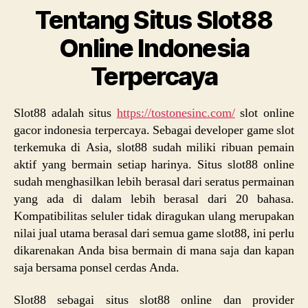
Tentang Situs Slot88
Terp
Online Indonesia
Terpercaya
Slot88 adalah situs
https://tostonesinc.com/
slot online
gacor indonesia terpercaya. Sebagai developer game slot
terkemuka di Asia, slot88 sudah miliki ribuan pemain
aktif yang bermain setiap harinya. Situs slot88 online
sudah menghasilkan lebih berasal dari seratus permainan
yang ada di dalam lebih berasal dari 20 bahasa.
Kompatibilitas seluler tidak diragukan ulang merupakan
nilai jual utama berasal dari semua game slot88, ini perlu
dikarenakan Anda bisa bermain di mana saja dan kapan
saja bersama ponsel cerdas Anda.
Slot88 sebagai situs slot88 online dan provider