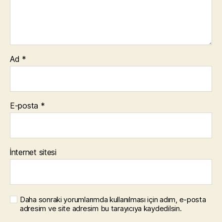
Ad
*
E-posta
*
İnternet sitesi
Daha sonraki yorumlarımda kullanılması için adım, e-posta
adresim ve site adresim bu tarayıcıya kaydedilsin.