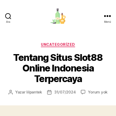
Ara
Menü
organik-
zeytinyagi.com
Kategoriler
UNCATEGORIZED
Tentang Situs Slot88
Online Indonesia
Terpercaya
Ten
Yazar
lilpantek
31/07/2024
Yorum yok
Yazının
Yazı
Situ
yazarı
tarihi
Slot
Onli
Indo