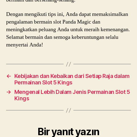
Dengan mengikuti tips ini, Anda dapat memaksimalkan
pengalaman bermain slot Panda Magic dan
meningkatkan peluang Anda untuk meraih kemenangan.
Selamat bermain dan semoga keberuntungan selalu
menyertai Anda!
←
Kebijakan dan Kebaikan dari Setiap Raja dalam
Permainan Slot 5 Kings
→
Mengenal Lebih Dalam Jenis Permainan Slot 5
Kings
Bir yanıt yazın