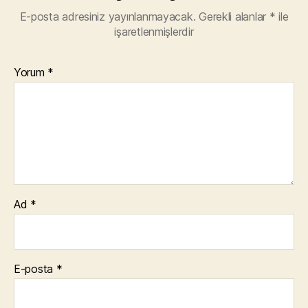
E-posta adresiniz yayınlanmayacak.
Gerekli alanlar
*
ile
işaretlenmişlerdir
Yorum
*
Ad
*
E-posta
*