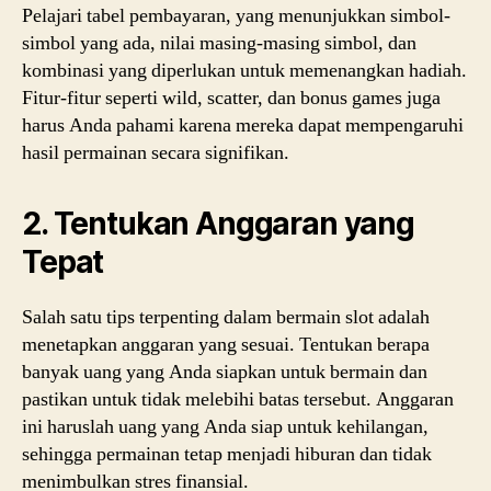
Pelajari tabel pembayaran, yang menunjukkan simbol-
simbol yang ada, nilai masing-masing simbol, dan
kombinasi yang diperlukan untuk memenangkan hadiah.
Fitur-fitur seperti wild, scatter, dan bonus games juga
harus Anda pahami karena mereka dapat mempengaruhi
hasil permainan secara signifikan.
2.
Tentukan Anggaran yang
Tepat
Salah satu tips terpenting dalam bermain slot adalah
menetapkan anggaran yang sesuai. Tentukan berapa
banyak uang yang Anda siapkan untuk bermain dan
pastikan untuk tidak melebihi batas tersebut. Anggaran
ini haruslah uang yang Anda siap untuk kehilangan,
sehingga permainan tetap menjadi hiburan dan tidak
menimbulkan stres finansial.