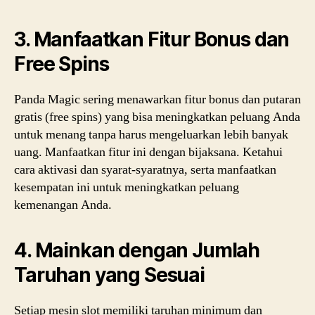
3.
Manfaatkan Fitur Bonus dan
Free Spins
Panda Magic sering menawarkan fitur bonus dan putaran
gratis (free spins) yang bisa meningkatkan peluang Anda
untuk menang tanpa harus mengeluarkan lebih banyak
uang. Manfaatkan fitur ini dengan bijaksana. Ketahui
cara aktivasi dan syarat-syaratnya, serta manfaatkan
kesempatan ini untuk meningkatkan peluang
kemenangan Anda.
4.
Mainkan dengan Jumlah
Taruhan yang Sesuai
Setiap mesin slot memiliki taruhan minimum dan