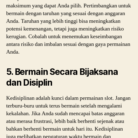
maksimum yang dapat Anda pilih. Pertimbangkan untuk
bermain dengan taruhan yang sesuai dengan anggaran
Anda. Taruhan yang lebih tinggi bisa meningkatkan
potensi kemenangan, tetapi juga meningkatkan risiko
kerugian. Cobalah untuk menemukan keseimbangan
antara risiko dan imbalan sesuai dengan gaya permainan
Anda.
5.
Bermain Secara Bijaksana
dan Disiplin
Kedisiplinan adalah kunci dalam permainan slot. Jangan
terburu-buru untuk terus bermain setelah mengalami
kekalahan. Jika Anda sudah mencapai batas anggaran
atau merasa frustrasi, lebih baik berhenti sejenak atau
bahkan berhenti bermain untuk hari itu. Kedisiplinan
juga melibatkan pengaturan waktu bermain dan