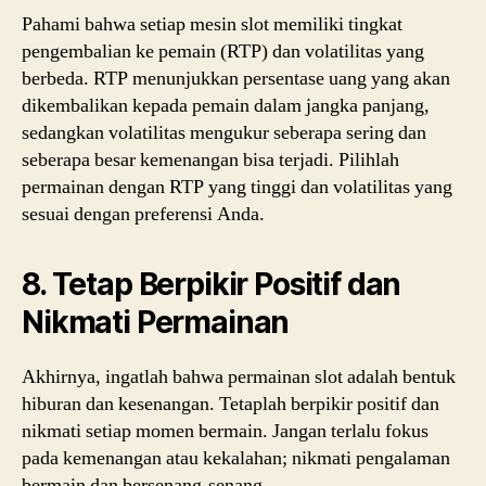
Pahami bahwa setiap mesin slot memiliki tingkat
pengembalian ke pemain (RTP) dan volatilitas yang
berbeda. RTP menunjukkan persentase uang yang akan
dikembalikan kepada pemain dalam jangka panjang,
sedangkan volatilitas mengukur seberapa sering dan
seberapa besar kemenangan bisa terjadi. Pilihlah
permainan dengan RTP yang tinggi dan volatilitas yang
sesuai dengan preferensi Anda.
8.
Tetap Berpikir Positif dan
Nikmati Permainan
Akhirnya, ingatlah bahwa permainan slot adalah bentuk
hiburan dan kesenangan. Tetaplah berpikir positif dan
nikmati setiap momen bermain. Jangan terlalu fokus
pada kemenangan atau kekalahan; nikmati pengalaman
bermain dan bersenang-senang.